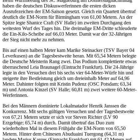
Beim Wurfmeeting des SC Magdeburg am Donnerstagnachmittag
haben die deutschen Diskuswerferinnen die ersten dicken
Ausrufezeichen der EM-Saison gesetzt. Gleich ein Quartett übertraf
deutlich die EM-Norm für Birmingham von 61,00 Metern. An der
Spitze legte Shanice Craft (SV Halle) im zweiten Durchgang den
weitesten Wurf des Tages hin. Die dreimalige EM-Dritte schleuderte
die Ein-Kilo-Scheibe auf 66,03 Meter. Damit war der 32-Jährigen
der Sieg nicht mehr zu nehmen.
Bis auf einen halben Meter kam Marike Steinacker (TSV Bayer 04
Leverkusen) an die Tagesbestweite heran. Mit 65,54 Metern belegte
die Deutsche Meisterin Rang zwei. Das Podium komplettierte etwas
überraschend Leia Braunagel (Eintracht Frankfurt). Die 24-Jährige
legte in den Versuchen drei bis sechs vier 64-Meter-Würfe hin und
steigerte ihre Bestleistung gleich um dreieinhalb Meter auf 64,96
Meter. Dahinter folgten mit Kristin Pudenz (OSC Potsdam; 63,34
m) und Antonia Kinzel (SV Halle; 60,81 m) zwei weitere 60-Meter-
Werferinnen.
Bei den Männern dominierte Lokalmatador Henrik Janssen die
Konkurrenz. Mit sechs gültigen Versuchen und der Tagesbestweite
von 67,21 Metern setzte er sich vor Steven Richter (LV 90
Erzgebige; 65,74 m) durch. Damit übertraf das Duo zum
wiederholten Mal in diesem Frühjahr die EM-Norm von 65,50
Metern. Hinter dem Chinesen Abuduaini Tuergong (64,31 m)
landete Marius Karges (Eintracht Frankfurt) mit 61,42 Metern auf