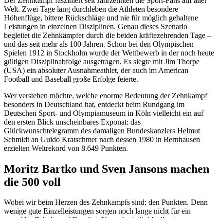
Der Zehnkampf fasziniert seit Jahrzehnten die Sport-Fans auf aller
Welt. Zwei Tage lang durchleben die Athleten besondere
Höhenflüge, bittere Rückschläge und nie für möglich gehaltene
Leistungen in einzelnen Disziplinen. Genau dieses Szenario
begleitet die Zehnkämpfer durch die beiden kräftezehrenden Tage –
und das seit mehr als 100 Jahren. Schon bei den Olympischen
Spielen 1912 in Stockholm wurde der Wettbewerb in der noch heute
gültigen Disziplinabfolge ausgetragen. Es siegte mit Jim Thorpe
(USA) ein absoluter Ausnahmeathlet, der auch im American
Football und Baseball große Erfolge feierte.
Wer verstehen möchte, welche enorme Bedeutung der Zehnkampf
besonders in Deutschland hat, entdeckt beim Rundgang im
Deutschen Sport- und Olympiamuseum in Köln vielleicht ein auf
den ersten Blick unscheinbares Exponat: das
Glückwunschtelegramm des damaligen Bundeskanzlers Helmut
Schmidt an Guido Kratschmer nach dessen 1980 in Bernhausen
erzielten Weltrekord von 8.649 Punkten.
Moritz Bartko und Sven Jansons machen
die 500 voll
Wobei wir beim Herzen des Zehnkampfs sind: den Punkten. Denn
wenige gute Einzelleistungen sorgen noch lange nicht für ein