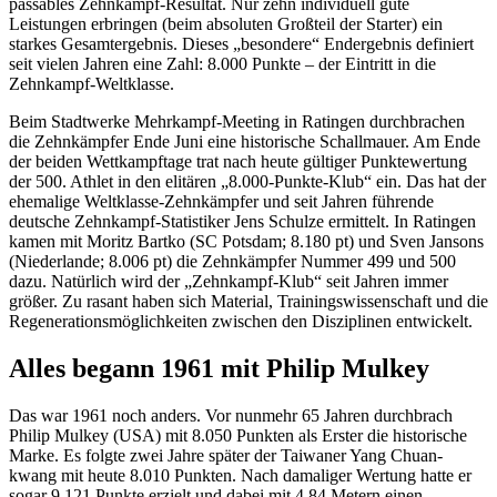
passables Zehnkampf-Resultat. Nur zehn individuell gute
Leistungen erbringen (beim absoluten Großteil der Starter) ein
starkes Gesamtergebnis. Dieses „besondere“ Endergebnis definiert
seit vielen Jahren eine Zahl: 8.000 Punkte – der Eintritt in die
Zehnkampf-Weltklasse.
Beim Stadtwerke Mehrkampf-Meeting in Ratingen durchbrachen
die Zehnkämpfer Ende Juni eine historische Schallmauer. Am Ende
der beiden Wettkampftage trat nach heute gültiger Punktewertung
der 500. Athlet in den elitären „8.000-Punkte-Klub“ ein. Das hat der
ehemalige Weltklasse-Zehnkämpfer und seit Jahren führende
deutsche Zehnkampf-Statistiker Jens Schulze ermittelt. In Ratingen
kamen mit Moritz Bartko (SC Potsdam; 8.180 pt) und Sven Jansons
(Niederlande; 8.006 pt) die Zehnkämpfer Nummer 499 und 500
dazu. Natürlich wird der „Zehnkampf-Klub“ seit Jahren immer
größer. Zu rasant haben sich Material, Trainingswissenschaft und die
Regenerationsmöglichkeiten zwischen den Disziplinen entwickelt.
Alles begann 1961 mit Philip Mulkey
Das war 1961 noch anders. Vor nunmehr 65 Jahren durchbrach
Philip Mulkey (USA) mit 8.050 Punkten als Erster die historische
Marke. Es folgte zwei Jahre später der Taiwaner Yang Chuan-
kwang mit heute 8.010 Punkten. Nach damaliger Wertung hatte er
sogar 9.121 Punkte erzielt und dabei mit 4,84 Metern einen