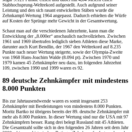
Stabhochsprung-Weltrekord aufgestellt. Auch aufgrund seiner
Leistung und den sich rasant entwickelten Stäben wurde die
Zehnkampf-Wertung 1964 angepasst. Dadurch erhielten die Würfe
auf Kosten der Sprünge mehr Gewicht in der Gesamtwertung.
Schaut man auf die verschiedenen Jahrzehnte, kann man die
Entwicklung der „8.000er“ anschaulich nachvollziehen. Zwischen
1961 und 1969 übertrafen lediglich sieben Athleten diese Marke,
darunter auch Kurt Bendlin, der 1967 den Weltrekord auf 8.235
Punkte nach neuer Wertung steigerte, sowie der Olympia-Zweite
von 1968 Hans-Joachim Walde (8.094 pt). Zwischen 1970 und
1979 kamen 45 Zehnkämpfer neu dazu, im folgenden Jahrzehnt
109, zwischen 1990 und 1999 waren es 92.
89 deutsche Zehnkämpfer mit mindestens
8.000 Punkten
Bis zur Jahrtausendwende waren es somit insgesamt 253
Zehnkämpfer mit Bestleistungen von mindestens 8.000 Punkten.
Moritz Bartko ist übrigens bereits der 89. deutsche Zehnkämpfer mit
mehr als 8.000 Punkten. In dieser Wertung sind nur die USA mit 97
Zehnkämpfern besser. Rang drei belegt Russland mit 45 Athleten.
Die Gesamtzahl sollte sich in den folgenden 26 Jahren seit dem Jahr