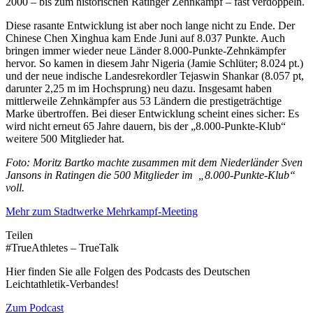
2000 – bis zum historischen Ratinger Zehnkampf – fast verdoppeln.
Diese rasante Entwicklung ist aber noch lange nicht zu Ende. Der
Chinese Chen Xinghua kam Ende Juni auf 8.037 Punkte. Auch
bringen immer wieder neue Länder 8.000-Punkte-Zehnkämpfer
hervor. So kamen in diesem Jahr Nigeria (Jamie Schlüter; 8.024 pt.)
und der neue indische Landesrekordler Tejaswin Shankar (8.057 pt,
darunter 2,25 m im Hochsprung) neu dazu. Insgesamt haben
mittlerweile Zehnkämpfer aus 53 Ländern die prestigeträchtige
Marke übertroffen. Bei dieser Entwicklung scheint eines sicher: Es
wird nicht erneut 65 Jahre dauern, bis der „8.000-Punkte-Klub“
weitere 500 Mitglieder hat.
Foto: Moritz Bartko machte zusammen mit dem Niederländer Sven
Jansons in Ratingen die 500 Mitglieder im „8.000-Punkte-Klub“
voll.
Mehr zum Stadtwerke Mehrkampf-Meeting
Teilen
#TrueAthletes – TrueTalk
Hier finden Sie alle Folgen des Podcasts des Deutschen
Leichtathletik-Verbandes!
Zum Podcast