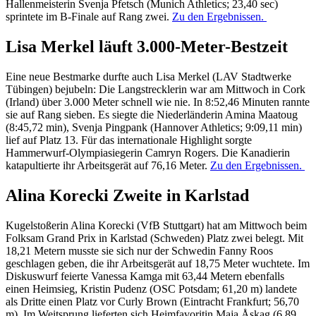
Hallenmeisterin Svenja Pfetsch (Munich Athletics; 23,40 sec)
sprintete im B-Finale auf Rang zwei.
Zu den Ergebnissen.
Lisa Merkel läuft 3.000-Meter-Bestzeit
Eine neue Bestmarke durfte auch Lisa Merkel (LAV Stadtwerke
Tübingen) bejubeln: Die Langstrecklerin war am Mittwoch in Cork
(Irland) über 3.000 Meter schnell wie nie. In 8:52,46 Minuten rannte
sie auf Rang sieben. Es siegte die Niederländerin Amina Maatoug
(8:45,72 min), Svenja Pingpank (Hannover Athletics; 9:09,11 min)
lief auf Platz 13. Für das internationale Highlight sorgte
Hammerwurf-Olympiasiegerin Camryn Rogers. Die Kanadierin
katapultierte ihr Arbeitsgerät auf 76,16 Meter.
Zu den Ergebnissen.
Alina Korecki Zweite in Karlstad
Kugelstoßerin Alina Korecki (VfB Stuttgart) hat am Mittwoch beim
Folksam Grand Prix in Karlstad (Schweden) Platz zwei belegt. Mit
18,21 Metern musste sie sich nur der Schwedin Fanny Roos
geschlagen geben, die ihr Arbeitsgerät auf 18,75 Meter wuchtete. Im
Diskuswurf feierte Vanessa Kamga mit 63,44 Metern ebenfalls
einen Heimsieg, Kristin Pudenz (OSC Potsdam; 61,20 m) landete
als Dritte einen Platz vor Curly Brown (Eintracht Frankfurt; 56,70
m). Im Weitsprung lieferten sich Heimfavoritin Maja Åskag (6,89