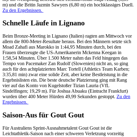
m) und die Britin Jazmin Sawyers (6,80 m) ein hochklassiges Duell.
Zu den Ergebnissen.
Schnelle Läufe in Lignano
Beim Bronze-Meeting in Lignano (Italien) ragten am Mittwoch vor
allem die 800-Meter-Resultate heraus. Bei den Männern setzte sich
Moad Zahafi aus Marokko in 1:44,95 Minuten durch, bei den
Frauen überzeugte die US-Amerikanerin Mckenna Keegan in
1:58,54 Minuten. Über 1.500 Meter nahm das Feld hingegen das
Tempo von Pacemaker Zan Rudolf (Slowenien) nicht an, so ging
auch für den achtplatzierten Marc Tortell (Athletics Team Karben;
3:35,81 min) zwar eine solide Zeit, aber keine Bestleistung in die
Ergebnislisten ein. Die beste deutsche Platzierung ging mit Rang
vier auf das Konto von Kugelstoßer Tizian Lauria (VfL
Sindelfingen; 19,29 m). Für Joshua Abuaku (Eintracht Frankfurt)
wurden über 400 Meter Hürden 49,99 Sekunden gestoppt.
Zu den
Ergebnissen.
Saison-Aus für Gout Gout
Für Australiens Sprint-Ausnahmetalent Gout Gout ist die
Leichtathletik-Saison nach einer schweren Verletzung vorzeitig