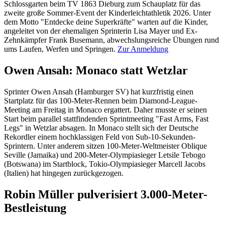
Schlossgarten beim TV 1863 Dieburg zum Schauplatz für das
zweite große Sommer-Event der Kinderleichtathletik 2026. Unter
dem Motto "Entdecke deine Superkräfte" warten auf die Kinder,
angeleitet von der ehemaligen Sprinterin Lisa Mayer und Ex-
Zehnkämpfer Frank Busemann, abwechslungsreiche Übungen rund
ums Laufen, Werfen und Springen.
Zur Anmeldung
Owen Ansah: Monaco statt Wetzlar
Sprinter Owen Ansah (Hamburger SV) hat kurzfristig einen
Startplatz für das 100-Meter-Rennen beim Diamond-League-
Meeting am Freitag in Monaco ergattert. Daher musste er seinen
Start beim parallel stattfindenden Sprintmeeting "Fast Arms, Fast
Legs" in Wetzlar absagen. In Monaco stellt sich der Deutsche
Rekordler einem hochklassigen Feld von Sub-10-Sekunden-
Sprintern. Unter anderem sitzen 100-Meter-Weltmeister Oblique
Seville (Jamaika) und 200-Meter-Olympiasieger Letsile Tebogo
(Botswana) im Startblock, Tokio-Olympiasieger Marcell Jacobs
(Italien) hat hingegen zurückgezogen.
Robin Müller pulverisiert 3.000-Meter-
Bestleistung