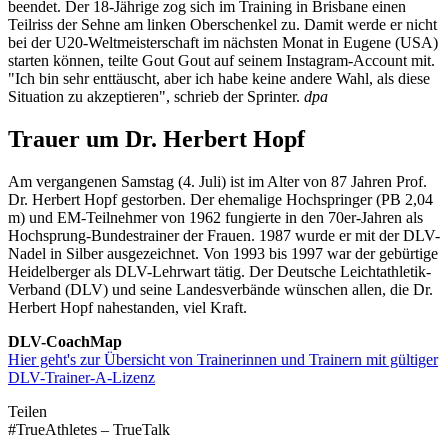
beendet. Der 18-Jährige zog sich im Training in Brisbane einen
Teilriss der Sehne am linken Oberschenkel zu. Damit werde er nicht
bei der U20-Weltmeisterschaft im nächsten Monat in Eugene (USA)
starten können, teilte Gout Gout auf seinem Instagram-Account mit.
"Ich bin sehr enttäuscht, aber ich habe keine andere Wahl, als diese
Situation zu akzeptieren", schrieb der Sprinter.
dpa
Trauer um Dr. Herbert Hopf
Am vergangenen Samstag (4. Juli) ist im Alter von 87 Jahren Prof.
Dr. Herbert Hopf gestorben. Der ehemalige Hochspringer (PB 2,04
m) und EM-Teilnehmer von 1962 fungierte in den 70er-Jahren als
Hochsprung-Bundestrainer der Frauen. 1987 wurde er mit der DLV-
Nadel in Silber ausgezeichnet. Von 1993 bis 1997 war der gebürtige
Heidelberger als DLV-Lehrwart tätig. Der Deutsche Leichtathletik-
Verband (DLV) und seine Landesverbände wünschen allen, die Dr.
Herbert Hopf nahestanden, viel Kraft.
DLV-CoachMap
Hier geht's zur Übersicht von Trainerinnen und Trainern mit gültiger
DLV-Trainer-A-Lizenz
Teilen
#TrueAthletes – TrueTalk