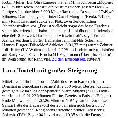
Robin Müller (LG Ohra Energie) hat am Mittwoch beim „Motonet
GP“ im finnischen Joensuu ein Ausrufezeichen gesetzt: Der 23-
Jährige schraubte über 3.000 Meter flach seine Bestzeit auf 7:49,49
Minuten. Damit belegte er hinter Daniel Munguti (Kenia; 7:49,04
min) Rang zwei und rückte auf Platz zwei der deutschen
Jahresbestenliste vor. „Das ist vielleicht sogar das beste Ergebnis
seiner bisherigen Laufbahn. Ich denke, das ist über die Hindernisse
eine tiefe 8:20 wert. Darüber sind wir sehr froh“, sagte Enrico
Aßmus aus dem Erfurter Trainergespann mit Nils Schumann.
Hannes Burger (Düsseldorf Athletics; 8:04,33 min) wurde Zehnter.
Julia Ritter (TV Wattenscheid 01; 17,75 m) landete im Kugelstoßen
auf Rang zwei, Kevin Brucha (TLV Germania Überruhr; 7,60 m)
im Weitsprung auf Rang vier.
Zu den Ergebnissen.
sam/svs
Lara Tortell mit großer Steigerung
Mittelstrecklerin Lara Tortell (Athletics Team Karben) hat am
Dienstag in Barcelona (Spanien) ihre 800-Meter-Bestzeit deutlich
gesteigert. Beim Sieg der Spanierin Marta Mitjans (2:00,63 min)
wurde sie in 2:01,22 Minuten Fünfte. Bereits in Brüssel (Belgien)
Ende Mai war sie in 2:02,26 Minuten "PB" gelaufen, vor dieser
Saison hatte der Hausrekord der 25-Jährigen noch bei 2:03,87
Minuten gestanden. Rang sechs erreichte Sprinter Aleksandar
Askovic (TSV Bayer 04 Leverkusen; 10,35 sec), die Deutsche