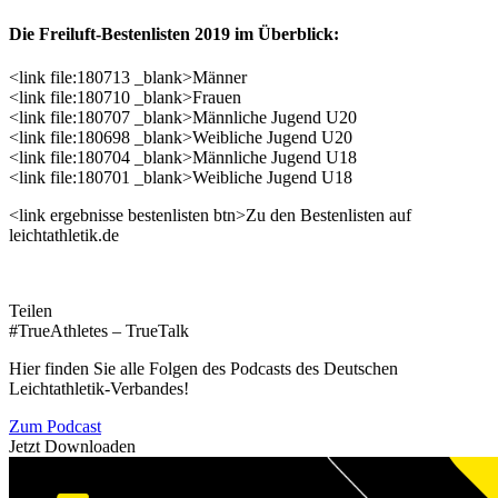
Die Freiluft-Bestenlisten 2019 im Überblick:
<link file:180713 _blank>Männer
<link file:180710 _blank>Frauen
<link file:180707 _blank>Männliche Jugend U20
<link file:180698 _blank>Weibliche Jugend U20
<link file:180704 _blank>Männliche Jugend U18
<link file:180701 _blank>Weibliche Jugend U18
<link ergebnisse bestenlisten btn>Zu den Bestenlisten auf
leichtathletik.de
Teilen
#TrueAthletes – TrueTalk
Hier finden Sie alle Folgen des Podcasts des Deutschen
Leichtathletik-Verbandes!
Zum Podcast
Jetzt Downloaden