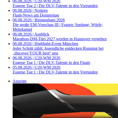
06.08.2026 | U20-WM 2026
Eugene Tag 2 | Die DLV-Talente in den Vorrunden
06.08.2026 | Notizen
Flash-News am Donnerstag
06.08.2026 | Birmingham 2026
Die große EM-Vorschau III | Frauen: Sprünge, Würfe,
Mehrkampf
06.08.2026 | Ausblick
Marathon-DM-Titel 2027 werden in Hannover vergeben
06.08.2026 | Highlight-Event München
Jeder Schritt zählt: Jugendliche entdecken Running bei
„discover YOUR best“ neu
06.08.2026 | U20-WM 2026
Eugene Tag 1 | Die DLV-Talente in den Finals
05.08.2026 | U20-WM 2026
Eugene Tag 1 | Die DLV-Talente in den Vorrunden
Anzeige