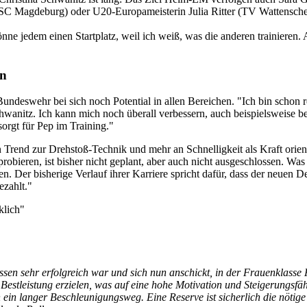
SC Magdeburg) oder U20-Europameisterin Julia Ritter (TV Wattensche
önne jedem einen Startplatz, weil ich weiß, was die anderen trainieren
in
Bundeswehr bei sich noch Potential in allen Bereichen. "Ich bin schon 
Schwanitz. Ich kann mich noch überall verbessern, auch beispielsweis
sorgt für Pep im Training."
Trend zur Drehstoß-Technik und mehr an Schnelligkeit als Kraft orientie
obieren, ist bisher nicht geplant, aber auch nicht ausgeschlossen. Was
en. Der bisherige Verlauf ihrer Karriere spricht dafür, dass der neuen D
ezahlt."
klich"
assen sehr erfolgreich war und sich nun anschickt, in der Frauenklasse
Bestleistung erzielen, was auf eine hohe Motivation und Steigerungsfä
h ein langer Beschleunigungsweg. Eine Reserve ist sicherlich die nötig