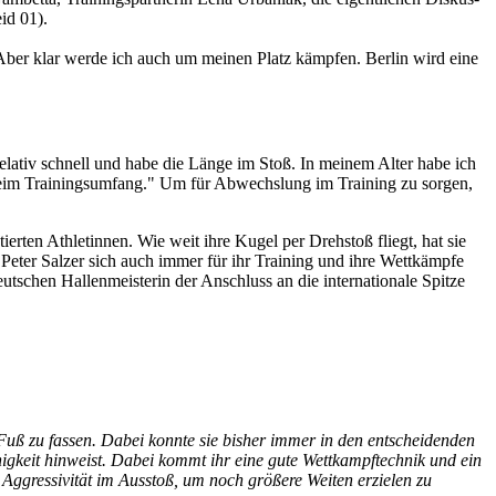
id 01).
. Aber klar werde ich auch um meinen Platz kämpfen. Berlin wird eine
relativ schnell und habe die Länge im Stoß. In meinem Alter habe ich
e beim Trainingsumfang." Um für Abwechslung im Training zu sorgen,
rten Athletinnen. Wie weit ihre Kugel per Drehstoß fliegt, hat sie
 Peter Salzer sich auch immer für ihr Training und ihre Wettkämpfe
eutschen Hallenmeisterin der Anschluss an die internationale Spitze
 Fuß zu fassen. Dabei konnte sie bisher immer in den entscheidenden
higkeit hinweist. Dabei kommt ihr eine gute Wettkampftechnik und ein
e Aggressivität im Ausstoß, um noch größere Weiten erzielen zu