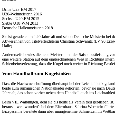
Dritte U23-EM 2017
U20-Weltmeisterin 2016
Sechste U20-EM 2015
Siebte U18-WM 2013
Deutsche Hallenmeisterin 2018
Sie ist gerade einmal 20 Jahre alt und schon Deutsche Meisterin bei
Abwesenheit von Titelverteidigerin Christina Schwanitz (LV 90 Erzge
Halle).
Andererseits bewies die neue Meisterin mit der Saisonbestleistung von
eine weitere Station auf dem eingeschlagenen Weg in Richtung intern
Schienbeinverletzung, dass die Kugel noch weiter in Richtung Bestlei
Vom Handball zum Kugelstoßen
Dass die Nachwuchshoffnung überhaupt bei der Leichtathletik gelandet
beide zum rumänischen Nationalkader gehörten, bevor sie nach Deutsc
Jahre alt, das schon vorher neben dem Handball auch ins Leichtathle
Beim VfL Waiblingen, dem sie bis heute als Verein treu geblieben ist, t
heraus – wen wundert's bei dem Elternhaus. Sabrina Werrstein führte
Bizepssehne bereitete dann aber unangenehme Schmerzen im Wettkamp