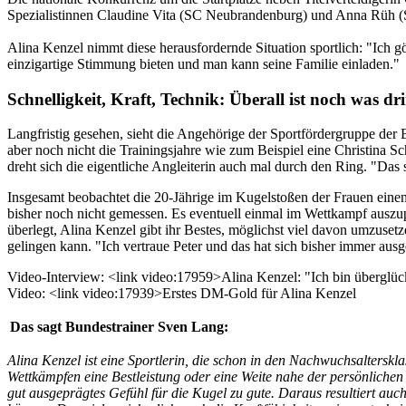
Spezialistinnen Claudine Vita (SC Neubrandenburg) und Anna Rüh (
Alina Kenzel nimmt diese herausfordernde Situation sportlich: "Ich g
einzigartige Stimmung bieten und man kann seine Familie einladen."
Schnelligkeit, Kraft, Technik: Überall ist noch was dr
Langfristig gesehen, sieht die Angehörige der Sportfördergruppe der 
aber noch nicht die Trainingsjahre wie zum Beispiel eine Christina 
dreht sich die eigentliche Angleiterin auch mal durch den Ring. "Das 
Insgesamt beobachtet die 20-Jährige im Kugelstoßen der Frauen einen 
bisher noch nicht gemessen. Es eventuell einmal im Wettkampf auszupr
überlegt, Alina Kenzel gibt ihr Bestes, möglichst viel davon umzusetz
gelingen kann. "Ich vertraue Peter und das hat sich bisher immer ausg
Video-Interview: <link video:17959>Alina Kenzel: "Ich bin überglüc
Video: <link video:17939>Erstes DM-Gold für Alina Kenzel
Das sagt Bundestrainer Sven Lang:
Alina Kenzel ist eine Sportlerin, die schon in den Nachwuchsalterskl
Wettkämpfen eine Bestleistung oder eine Weite nahe der persönlichen 
gut ausgeprägtes Gefühl für die Kugel zu gute. Daraus resultiert auc