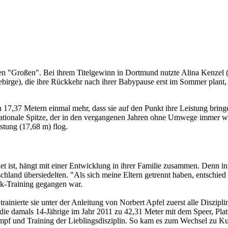
 den "Großen". Bei ihrem Titelgewinn in Dortmund nutzte Alina Kenzel 
birge), die ihre Rückkehr nach ihrer Babypause erst im Sommer plant,
 17,37 Metern einmal mehr, dass sie auf den Punkt ihre Leistung bringe
ationale Spitze, der in den vergangenen Jahren ohne Umwege immer weit
stung (17,68 m) flog.
 ist, hängt mit einer Entwicklung in ihrer Familie zusammen. Denn in i
hland übersiedelten. "Als sich meine Eltern getrennt haben, entschied
tik-Training gegangen war.
rainierte sie unter der Anleitung von Norbert Apfel zuerst alle Disziplin
 die damals 14-Jährige im Jahr 2011 zu 42,31 Meter mit dem Speer, Pla
f und Training der Lieblingsdisziplin. So kam es zum Wechsel zu Kuge