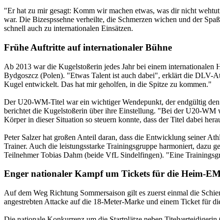
"Er hat zu mir gesagt: Komm wir machen etwas, was dir nicht wehtut"
war. Die Bizespssehne verheilte, die Schmerzen wichen und der Spaß
schnell auch zu internationalen Einsätzen.
Frühe Auftritte auf internationaler Bühne
Ab 2013 war die Kugelstoßerin jedes Jahr bei einem international
Bydgoszcz (Polen). "Etwas Talent ist auch dabei", erklärt die DLV-Ath
Kugel entwickelt. Das hat mir geholfen, in die Spitze zu kommen."
Der U20-WM-Titel war ein wichtiger Wendepunkt, der endgültig den We
berichtet die Kugelstoßerin über ihre Einstellung. "Bei der U20-WM 
Körper in dieser Situation so steuern konnte, dass der Titel dabei her
Peter Salzer hat großen Anteil daran, dass die Entwicklung seiner Athl
Trainer. Auch die leistungsstarke Trainingsgruppe harmoniert, dazu
Teilnehmer Tobias Dahm (beide VfL Sindelfingen). "Eine Trainingsgru
Enger nationaler Kampf um Tickets für die Heim-E
Auf dem Weg Richtung Sommersaison gilt es zuerst einmal die Schienbe
angestrebten Attacke auf die 18-Meter-Marke und einem Ticket für d
Die nationale Konkurrenz um die Startplätze neben Titelverteidigeri