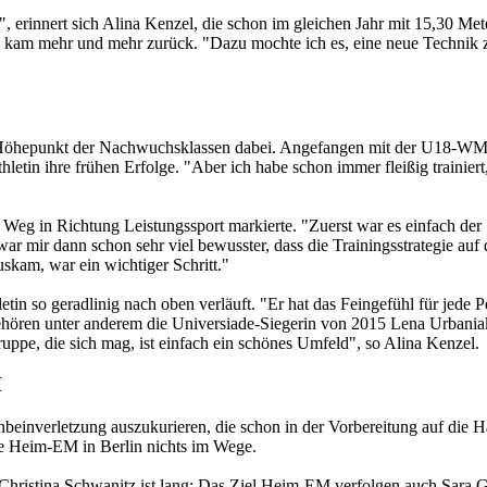
, erinnert sich Alina Kenzel, die schon im gleichen Jahr mit 15,30 Me
 kam mehr und mehr zurück. "Dazu mochte ich es, eine neue Technik zu
en Höhepunkt der Nachwuchsklassen dabei. Angefangen mit der U18-W
letin ihre frühen Erfolge. "Aber ich habe schon immer fleißig trainiert
g in Richtung Leistungssport markierte. "Zuerst war es einfach der S
war mir dann schon sehr viel bewusster, dass die Trainingsstrategie au
auskam, war ein wichtiger Schritt."
etin so geradlinig nach oben verläuft. "Er hat das Feingefühl für jede P
 gehören unter anderem die Universiade-Siegerin von 2015 Lena Urbani
ppe, die sich mag, ist einfach ein schönes Umfeld", so Alina Kenzel.
M
inverletzung auszukurieren, die schon in der Vorbereitung auf die Hall
ie Heim-EM in Berlin nichts im Wege.
n Christina Schwanitz ist lang: Das Ziel Heim-EM verfolgen auch Sara G