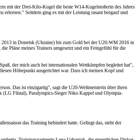
tern mit der Drei-Kilo-Kugel die beste W14-Kugelstoßerin des Jahres
 erlernen." Seitdem ging es mit der Leistung rasant bergauf und
M 2013 in Donetsk (Ukraine) bis zum Gold bei der U20-WM 2016 in
, die Pläne meines Trainers umgesetzt und ein Feingefühl für die
paß, der mich auch bei internationalen Wettkämpfen begleitet hat",
f diesen Höhepunkt ausgerichtet war. Dass ich meinen Kopf und
erson. Das ist einzigartig", sagt die U20-Weltmeisterin über ihren
ak (LG Filstal), Paralympics-Sieger Niko Kappel und Olympia-
ensaison das Training behindert hatte. Gelingt das, steht der
ambetta, Trainingspartnerin Lena Urbaniak, die eigentlichen Diskus-