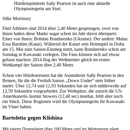
Hürdensprinterin Sally Pearson ist auch eine aktuelle
Olympiasiegerin am Start.
Silke Morrissey
Fünf Athleten sind 2014 über 2,40 Meter gesprungen, zwei von
ihnen hatten diese Marke sogar schon im Jahr davor überquert.
Einer von ihnen: Bohdan Bondarenko (Ukraine). Der andere: Mutaz
Essa Barshim (Katar). Während der Katari sein Heimspiel in Doha
am 15. Mai zum Saison-Einstieg nutzt, kann Bondarenko schon am
Sonntag in Kawasaki vorlegen. Die Fans können sich auf etwas
gefasst machen: 2014 flog der Weltmeister gleich im ersten
Wettkampf der Saison über 2,40 Meter.
Schon vier Hürdenrennen hat die Australierin Sally Pearson in den
Beinen, für die die Freiluft-Saison „Down Under“ stets früher
startet. Über 12,74 und 12,93 Sekunden hat sie sich mittlerweile auf
12,59 Sekunden vorgearbeitet. Zur Weltspitze, die zurzeit die US-
Amerikanerin Jasmin Stowers (12,40 sec) innehat, fehlt aber noch
ein Stück. Diese Regionen wird die Olympiasiegerin für Kawasaki
im Visier haben.
Bartoletta gegen Klishina
Mit einem Doppelstart über 100 Meter und im Weitsprung plant