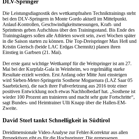
DLV-Springer
Die Leistungsdiagnostik des wettkampfnahen Techniktrainings steht
bei den DLV-Springern in Monte Gordo aktuell im Mittelpunkt.
Anlauf-Kontrollen, Geschwindigkeitsmessungen, Kraft- und
Sprinttests geben Aufschluss über den Trainingsstand. Bis Ende des
Trainingslagers sollen alle Athleten soweit sein, zwei Wochen später
in die Saison starten zu können. Die Top-Dreispringer Max Heß und
Kristin Gierisch (beide LAC Erdgas Chemnitz) planen ihren
Einstieg in Garbsen (21. Mai).
Der erste ganz wichtige Wettkampf für die Weitspringer ist am 27.
Mai bei der Kurpfalz-Gala in Weinheim, wo regelmäßig starke
Resultate erzielt werden. Erst Anfang oder Mitte Juni einsteigen
wird Sieben-Meter-Springerin Sosthene Moguenara (LAZ Saar 05
Saarbrücken), die nach ihrer Fußverletzung aus 2016 trotz einer
positiven Entwicklung noch etwas Nachholbedarf hat. „Sosthene ist
wieder 100 Prozent am trainieren und macht sehr gute Fortschritte“,
sagt Bundes- und Heimtrainer Ulli Knapp über die Hallen-EM-
Zweite.
David Storl tankt Schnelligkeit in Südtirol
Dreidimensionale Video-Analyse zur Fehler-Korrektur aus allen
Perspektiven gibt es für die Hochspringer. Die gemessenen