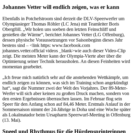
Johannes Vetter will endlich zeigen, was er kann
Ebenfalls in Potchefstroom sind derzeit die DLV-Speerwerfer um
Olympiasieger Thomas Röhler (LC Jena) mit Teamleiter Boris
Obergföll. „Wir holen uns soeben den letzten Feinschliff und
genießen die Wärme“, berichtet Johannes Vetter (LG Offenburg),
dessen physische Voraussetzungen vor Saisonbeginn dieses Jahr
bestens sind – <link https: www.facebook.com
johannes.vetter.official videos _blank>wie auch dieser Video-Clip
zeigt. Die meisten Meter kann der Olympia-Vierte aber über die
Optimierung seiner Technik herausholen. An diesen Feinheiten wird
momentan gearbeitet.
„Ich freue mich natürlich sehr auf die anstehenden Wettkämpfe, um
endlich zeigen zu können, was sich im Training schon angekündigt
hat“, sagt die Nummer zwei der Welt des Vorjahres. Der 89-Meter-
Werfer will sich aber keinen zu großen Druck machen, sondern von
den ersten Ergebnissen überraschen lassen. Im Februar flog sein
Speer für den Anfang schon auf 84,46 Meter. Erstmals Anlauf in der
Sommersaison nimmt der 24-Jährige in Doha und eine Woche später
als Lokalmatador beim Ursapharm Speerwurf-Meeting in Offenburg
(13. Mai).
Speed und Rhythmus für die Hürdensprinterinnen