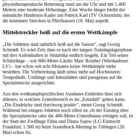
physiotherapeutische Betreuung rund um die Uhr und mit 1.400
Metern eine moderate Höhenlage. Eine Woche länger bleibt der
männliche Hindernis-Kader um Patrick Karl (TV Ochsenfurt), der
die krummen Strecken in Pliezhausen (18. Mai) anpeilt.
Mittelstreckler heiß auf die ersten Wettkämpfe
„Die Athleten sind natürlich heiß auf die Saison“, sagt Georg
Schmidt. Es wird Zeit, dass es nach der langen Trainingslagerphase
mit drei Aufenthalten in Südafrika endlich losgeht. Ein Teil seiner
Schützlinge – wie 800-Meter-Läufer Marc Reuther (Wiesbadener
LV) – hat schon seit acht Monaten keine Wettkämpfe mehr
bestritten. Die Vorbereitung läuft umso mehr auf Hochtouren:
Tempoläufe, Umfänge und Intensitäten sind passgenau auf die
Spezialstrecke ausgerichtet.
Aus den wettkampfspezifischen Ausdauer-Einheiten lässt sich
ablesen, in welchen Zeitenbereich es im „Ernstfall“ gehen kann.
„Die Eindrücke sind durchweg positiv“, meint Georg Schmidt.
Während bei einigen Athleten noch offen ist, ob der Einstieg über
die Spezialstrecke oder die 400-Meter-Unterdistanz erfolgen soll, ist
der Start der Zwillinge Elina und Diana Sujew (LG Eintracht
Frankfurt; 1.500 m) beim Soundtrack-Meeting in Tübingen (20.
Mai) schon fix.