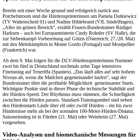
Bereits seit einer Woche gesund und erfolgreich zurück aus
Potchefstroom sind die Hürdensprinterinnen um Pamela Dutkiewicz
(TV Wattenscheid 01) und Nadine Hildebrand (VfL Sindelfingen).
„Alles im grünen Bereich“, erzählt Frauen-Bundestrainer Rüdiger
Harksen – auch bei Europameisterin Cindy Roleder (SV Halle), die
zur Siebenkampf-Vorbereitung auf Götzis (Österreich; 27./28. Mai)
mit den Mehrkämpfern in Monte Gordo (Portugal) und Montpellier
(Frankreich) war.
Ab dem 9. Mai folgen für die DLV-Hürdensprinterinnen Nummer
zwei bis fünf in Deutschland nochmals zehn Tage intensives
Finetuning auf Teneriffa (Spanien). „Das läuft alles auf sehr hohem
Niveau ab, wenn die Mädchen gegeneinander laufen“, sagt der
Bundestrainer über die profitable Möglichkeit gemeinsamer Starts.
Wichtigste Punkte sind in dieser Phase die technische Stabilität und
der Hürden-Speed. Der Rhythmus muss stimmen, die Schnelligkeit
zwischen die Hürden passen. Standard-Trainingsmittel sind neben
den Hürdenstarts Läufe über elf oder zwölf Hürden – ein bis zwei
Hindernisse mehr als bei der normalen 100-Meter-Hürden-Distanz.
Saisoneinstieg ist in Flieden (21. Mai) oder Weinheim (27. Mai)
vorgesehen.
Video-Analysen und biomechanische Messungen für