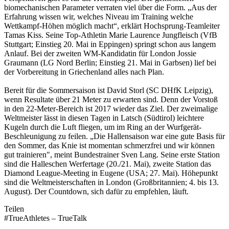
biomechanischen Parameter verraten viel über die Form. „Aus der
Erfahrung wissen wir, welches Niveau im Training welche
Wettkampf-Höhen möglich macht“, erklärt Hochsprung-Teamleiter
Tamas Kiss. Seine Top-Athletin Marie Laurence Jungfleisch (VfB
Stuttgart; Einstieg 20. Mai in Eppingen) springt schon aus langem
Anlauf. Bei der zweiten WM-Kandidatin für London Jossie
Graumann (LG Nord Berlin; Einstieg 21. Mai in Garbsen) lief bei
der Vorbereitung in Griechenland alles nach Plan.
Bereit für die Sommersaison ist David Storl (SC DHfK Leipzig),
wenn Resultate über 21 Meter zu erwarten sind. Denn der Vorstoß
in den 22-Meter-Bereich ist 2017 wieder das Ziel. Der zweimalige
Weltmeister lässt in diesen Tagen in Latsch (Südtirol) leichtere
Kugeln durch die Luft fliegen, um im Ring an der Wurfgerät-
Beschleunigung zu feilen. „Die Hallensaison war eine gute Basis für
den Sommer, das Knie ist momentan schmerzfrei und wir können
gut trainieren", meint Bundestrainer Sven Lang. Seine erste Station
sind die Halleschen Werfertage (20./21. Mai), zweite Station das
Diamond League-Meeting in Eugene (USA; 27. Mai). Höhepunkt
sind die Weltmeisterschaften in London (Großbritannien; 4. bis 13.
August). Der Countdown, sich dafür zu empfehlen, läuft.
Teilen
#TrueAthletes – TrueTalk