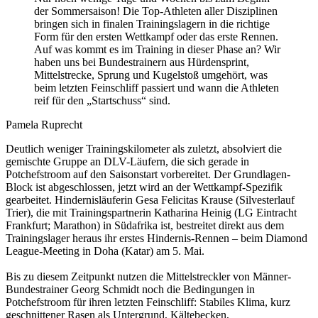
der Sommersaison! Die Top-Athleten aller Disziplinen
bringen sich in finalen Trainingslagern in die richtige
Form für den ersten Wettkampf oder das erste Rennen.
Auf was kommt es im Training in dieser Phase an? Wir
haben uns bei Bundestrainern aus Hürdensprint,
Mittelstrecke, Sprung und Kugelstoß umgehört, was
beim letzten Feinschliff passiert und wann die Athleten
reif für den „Startschuss“ sind.
Pamela Ruprecht
Deutlich weniger Trainingskilometer als zuletzt, absolviert die
gemischte Gruppe an DLV-Läufern, die sich gerade in
Potchefstroom auf den Saisonstart vorbereitet. Der Grundlagen-
Block ist abgeschlossen, jetzt wird an der Wettkampf-Spezifik
gearbeitet. Hindernisläuferin Gesa Felicitas Krause (Silvesterlauf
Trier), die mit Trainingspartnerin Katharina Heinig (LG Eintracht
Frankfurt; Marathon) in Südafrika ist, bestreitet direkt aus dem
Trainingslager heraus ihr erstes Hindernis-Rennen – beim Diamond
League-Meeting in Doha (Katar) am 5. Mai.
Bis zu diesem Zeitpunkt nutzen die Mittelstreckler von Männer-
Bundestrainer Georg Schmidt noch die Bedingungen in
Potchefstroom für ihren letzten Feinschliff: Stabiles Klima, kurz
geschnittener Rasen als Untergrund, Kältebecken,