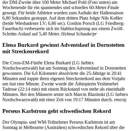
der DM-Zweite über 100 Meter Michael Pohl (Foto unten) am
Wochenende für ein spannendes und schnelles 60-Meter-Finale
gesorgt. Für beide Athleten wurden zum Auftakt der Hallensaison
6,80 Sekunden gestoppt. Auf dem dritten Platz folgte Nils Keßler
(beide Wiesbadener LV; 6,86 sec). Gordon Porsch (LG Friedberg-
Fauerbach) verbesserte sich im Stabhochsprung aus einem Zwölf-
Schritte-Anlauf auf 5,40 Meter.
Helmut Schaake/pr
Elena Burkard gewinnt Adventslauf in Dornstetten
mit Streckenrekord
Die Cross-EM-Fünfte Elena Burkard (LG farbtex
Nordschwarzwald) hat am Sonntag den Adventslauf in Dornstetten
gewonnen. Die 6,6 Kilometer absolvierte die 25-Jährige in 20:41
Minuten und toppte ihren eigenen Streckenrekord aus dem Vorjahr
um fast eine Minute. Zweite wurde die Äthiopierin Yeshimebet
Tadesse (22:14 min) mit einem Rückstand von mehr als eineinhalb
Minuten. Bei den Männern setzte sich Marcin Blazinski (LG farbtex
Nordschwarzwald) mit einer Zeit von 19:17 Minuten durch.
eme/aj
Perseus Karlstrom geht schwedischen Rekord
Der Olympia- und WM-Teilnehmer Perseus Karlstrom ist am
Sonntag in Melbourne (Australien) schwedischen Rekord über die