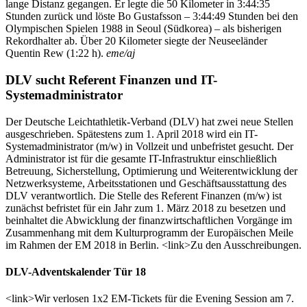
lange Distanz gegangen. Er legte die 50 Kilometer in 3:44:35
Stunden zurück und löste Bo Gustafsson – 3:44:49 Stunden bei den
Olympischen Spielen 1988 in Seoul (Südkorea) – als bisherigen
Rekordhalter ab. Über 20 Kilometer siegte der Neuseeländer
Quentin Rew (1:22 h).
eme/aj
DLV sucht Referent Finanzen und IT-
Systemadministrator
Der Deutsche Leichtathletik-Verband (DLV) hat zwei neue Stellen
ausgeschrieben. Spätestens zum 1. April 2018 wird ein IT-
Systemadministrator (m/w) in Vollzeit und unbefristet gesucht. Der
Administrator ist für die gesamte IT-Infrastruktur einschließlich
Betreuung, Sicherstellung, Optimierung und Weiterentwicklung der
Netzwerksysteme, Arbeitsstationen und Geschäftsausstattung des
DLV verantwortlich. Die Stelle des Referent Finanzen (m/w) ist
zunächst befristet für ein Jahr zum 1. März 2018 zu besetzen und
beinhaltet die Abwicklung der finanzwirtschaftlichen Vorgänge im
Zusammenhang mit dem Kulturprogramm der Europäischen Meile
im Rahmen der EM 2018 in Berlin. <link>Zu den Ausschreibungen.
DLV-Adventskalender Tür 18
<link>Wir verlosen 1x2 EM-Tickets für die Evening Session am 7.