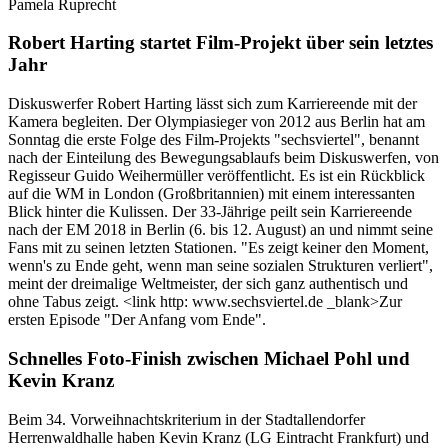
Pamela Ruprecht
Robert Harting startet Film-Projekt über sein letztes
Jahr
Diskuswerfer Robert Harting lässt sich zum Karriereende mit der
Kamera begleiten. Der Olympiasieger von 2012 aus Berlin hat am
Sonntag die erste Folge des Film-Projekts "sechsviertel", benannt
nach der Einteilung des Bewegungsablaufs beim Diskuswerfen, von
Regisseur Guido Weihermüller veröffentlicht. Es ist ein Rückblick
auf die WM in London (Großbritannien) mit einem interessanten
Blick hinter die Kulissen. Der 33-Jährige peilt sein Karriereende
nach der EM 2018 in Berlin (6. bis 12. August) an und nimmt seine
Fans mit zu seinen letzten Stationen. "Es zeigt keiner den Moment,
wenn's zu Ende geht, wenn man seine sozialen Strukturen verliert",
meint der dreimalige Weltmeister, der sich ganz authentisch und
ohne Tabus zeigt. <link http: www.sechsviertel.de _blank>Zur
ersten Episode "Der Anfang vom Ende".
Schnelles Foto-Finish zwischen Michael Pohl und
Kevin Kranz
Beim 34. Vorweihnachtskriterium in der Stadtallendorfer
Herrenwaldhalle haben Kevin Kranz (LG Eintracht Frankfurt) und