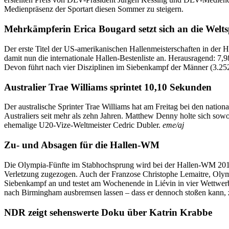
Medienpräsenz der Sportart diesen Sommer zu steigern.
Mehrkämpferin Erica Bougard setzt sich an die Welts
Der erste Titel der US-amerikanischen Hallenmeisterschaften in de
damit nun die internationale Hallen-Bestenliste an. Herausragend: 7,
Devon führt nach vier Disziplinen im Siebenkampf der Männer (3.252
Australier Trae Williams sprintet 10,10 Sekunden
Der australische Sprinter Trae Williams hat am Freitag bei den nation
Australiers seit mehr als zehn Jahren. Matthew Denny holte sich so
ehemalige U20-Vize-Weltmeister Cedric Dubler.
eme/aj
Zu- und Absagen für die Hallen-WM
Die Olympia-Fünfte im Stabhochsprung wird bei der Hallen-WM 2018 i
Verletzung zugezogen. Auch der Franzose Christophe Lemaitre, Olym
Siebenkampf an und testet am Wochenende in Liévin in vier Wettwer
nach Birmingham ausbremsen lassen – dass er dennoch stoßen kann, 
NDR zeigt sehenswerte Doku über Katrin Krabbe