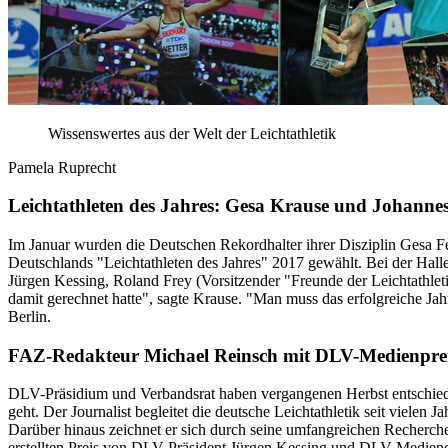
Wissenswertes aus der Welt der Leichtathletik
Pamela Ruprecht
Leichtathleten des Jahres: Gesa Krause und Johannes
Im Januar wurden die Deutschen Rekordhalter ihrer Disziplin Gesa Fe
Deutschlands "Leichtathleten des Jahres" 2017 gewählt. Bei der H
Jürgen Kessing, Roland Frey (Vorsitzender "Freunde der Leichtathleti
damit gerechnet hatte", sagte Krause. "Man muss das erfolgreiche Jah
Berlin.
FAZ-Redakteur Michael Reinsch mit DLV-Medienprei
DLV-Präsidium und Verbandsrat haben vergangenen Herbst entschiede
geht. Der Journalist begleitet die deutsche Leichtathletik seit viel
Darüber hinaus zeichnet er sich durch seine umfangreichen Recher
erstellten Preis von DLV-Präsident Jürgen Kessing und DLV-Mediendire