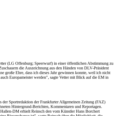
Vetter (LG Offenburg; Speerwurf) in einer öffentlichen Abstimmung zu
0 Zuschauern die Auszeichnung aus den Händen von DLV-Präsident
ne große Ehre, dass ich dieses Jahr gewinnen konnte, weil ich nicht
h auch Europameister werden", sagte Vetter mit Blick auf die EM in
 der Sportredaktion der Frankfurter Allgemeinen Zeitung (FAZ)
ezeichneten Hintergrund-Berichten, Kommentaren und Reportagen.
 Hallen-DM erhielt Reinsch den vom Künstler Hans Borchert
ine Riesenchance ist", sagte Reinsch über die Möglichkeit, die