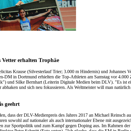
 Vetter erhalten Trophäe
licitas Krause (Silvesterlauf Trier; 3.000 m Hindernis) und Johannes 
allen-DM in Dortmund erhielten die Top-Athleten am Samstag vor 4.00
k") und Silke Bernhart (Leiterin Digitale Medien beim DLV). "Es ist ei
r abhaken und sich neu fokussieren. Als Weltmeister will man natürlic
s geehrt
n, dass der DLV-Medienpreis des Jahres 2017 an Michael Reinsch aus
en Jahren sowohl auf nationaler als auch internationaler Ebene mit ausg
chen zur Sportpolitik und zum Kampf gegen Doping aus. Im Rahmen der
ktor Peter Schmitt (Foto unten). "Ich glaube, dass die EM in Berlin e