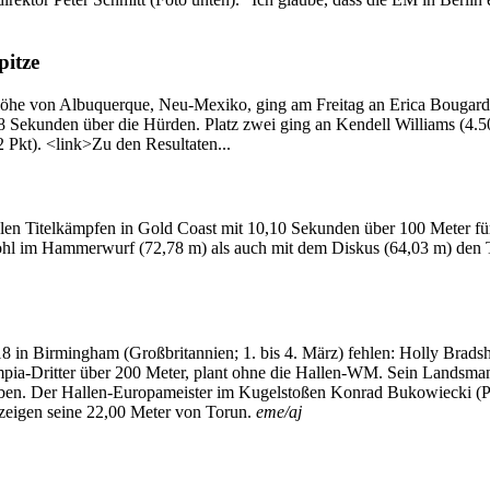
pitze
r Höhe von Albuquerque, Neu-Mexiko, ging am Freitag an Erica Bougar
98 Sekunden über die Hürden. Platz zwei ging an Kendell Williams (4.508
 Pkt). <link>Zu den Resultaten...
alen Titelkämpfen in Gold Coast mit 10,10 Sekunden über 100 Meter für 
wohl im Hammerwurf (72,78 m) als auch mit dem Diskus (64,03 m) den T
n Birmingham (Großbritannien; 1. bis 4. März) fehlen: Holly Bradsha
pia-Dritter über 200 Meter, plant ohne die Hallen-WM. Sein Landsman
ben. Der Hallen-Europameister im Kugelstoßen Konrad Bukowiecki (Pol
zeigen seine 22,00 Meter von Torun.
eme/aj