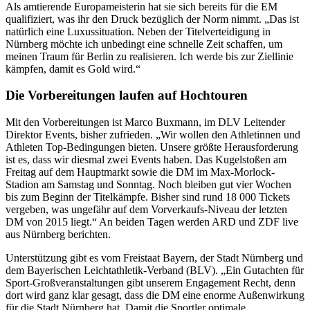
Als amtierende Europameisterin hat sie sich bereits für die EM
qualifiziert, was ihr den Druck bezüglich der Norm nimmt. „Das ist
natürlich eine Luxussituation. Neben der Titelverteidigung in
Nürnberg möchte ich unbedingt eine schnelle Zeit schaffen, um
meinen Traum für Berlin zu realisieren. Ich werde bis zur Ziellinie
kämpfen, damit es Gold wird.“
Die Vorbereitungen laufen auf Hochtouren
Mit den Vorbereitungen ist Marco Buxmann, im DLV Leitender
Direktor Events, bisher zufrieden. „Wir wollen den Athletinnen und
Athleten Top-Bedingungen bieten. Unsere größte Herausforderung
ist es, dass wir diesmal zwei Events haben. Das Kugelstoßen am
Freitag auf dem Hauptmarkt sowie die DM im Max-Morlock-
Stadion am Samstag und Sonntag. Noch bleiben gut vier Wochen
bis zum Beginn der Titelkämpfe. Bisher sind rund 18 000 Tickets
vergeben, was ungefähr auf dem Vorverkaufs-Niveau der letzten
DM von 2015 liegt.“ An beiden Tagen werden ARD und ZDF live
aus Nürnberg berichten.
Unterstützung gibt es vom Freistaat Bayern, der Stadt Nürnberg und
dem Bayerischen Leichtathletik-Verband (BLV). „Ein Gutachten für
Sport-Großveranstaltungen gibt unserem Engagement Recht, denn
dort wird ganz klar gesagt, dass die DM eine enorme Außenwirkung
für die Stadt Nürnberg hat. Damit die Sportler optimale