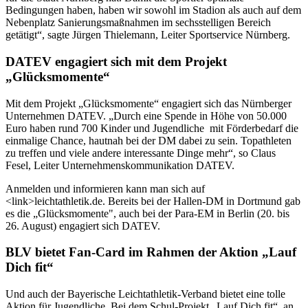
Bedingungen haben, haben wir sowohl im Stadion als auch auf dem
Nebenplatz Sanierungsmaßnahmen im sechsstelligen Bereich
getätigt“, sagte Jürgen Thielemann, Leiter Sportservice Nürnberg.
DATEV engagiert sich mit dem Projekt
„Glücksmomente“
Mit dem Projekt „Glücksmomente“ engagiert sich das Nürnberger
Unternehmen DATEV. „Durch eine Spende in Höhe von 50.000
Euro haben rund 700 Kinder und Jugendliche mit Förderbedarf die
einmalige Chance, hautnah bei der DM dabei zu sein. Topathleten
zu treffen und viele andere interessante Dinge mehr“, so Claus
Fesel, Leiter Unternehmenskommunikation DATEV.
Anmelden und informieren kann man sich auf
<link>leichtathletik.de. Bereits bei der Hallen-DM in Dortmund gab
es die „Glücksmomente", auch bei der Para-EM in Berlin (20. bis
26. August) engagiert sich DATEV.
BLV bietet Fan-Card im Rahmen der Aktion „Lauf
Dich fit“
Und auch der Bayerische Leichtathletik-Verband bietet eine tolle
Aktion für Jugendliche. Bei dem Schul-Projekt „Lauf Dich fit“, an