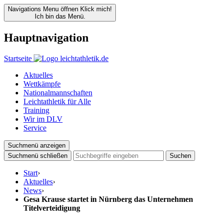
Navigations Menu öffnen
Klick mich!
Ich bin das Menü.
Hauptnavigation
Startseite
Aktuelles
Wettkämpfe
Nationalmannschaften
Leichtathletik für Alle
Training
Wir im DLV
Service
Suchmenü anzeigen
Suchmenü schließen
Suchen
Start
›
Aktuelles
›
News
›
Gesa Krause startet in Nürnberg das Unternehmen
Titelverteidigung