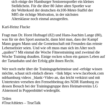
sich einige der Hamburger Seniorensportler ein kleines
Stelldichein. Für die über 80 Jahre alten Sportler war
der Weltrekord der deutschen 4x100-Meter-Staffel der
M85 die richtige Motivation, in der nächsten
Altersklasse noch einmal anzugreifen.
Karl-Heinz Flucke
Fragt man Dr. Horst Hufnagel (82) und Hans-Joachim Lange (80),
was für sie den Sport ausmacht, dann hört man, dass der Kampf
Mann gegen Mann und die Gemeinschaft mit Freunden das reinste
Lebenselixier seien. Und wie oft muss man sich im Alter noch
„quälen“? Mit einmal die Woche Fitnesstraining und zweimal die
Woche Training draußen. Einige rocken schon ein ganzes Leben auf
der Tartanbahn und der Erfolg gibt ihnen Recht.
Wer noch mehr über die Trainingsgeheimnisse und -erfolge wissen
möchte, schaut sich einfach dieses <link https: www.facebook.com
ndrhamburg videos _blank>Video an, das leicht verkürzt und mit
Untertexten versehen den Fernsehbeitrag des NDR Hamburg zu
dessen Besuch bei der Trainingsgruppe ihres Heimatvereins LG
Alsternord in Poppenbüttel wiedergibt.
Teilen
#TrueAthletes – TrueTalk