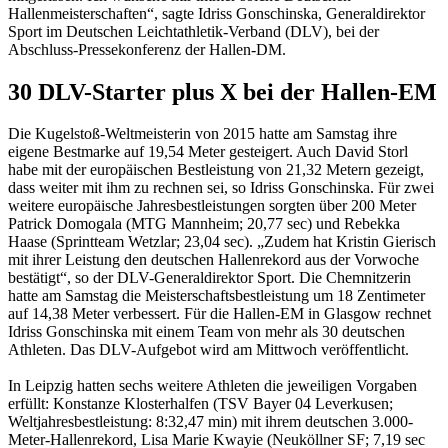
Hallenmeisterschaften“, sagte Idriss Gonschinska, Generaldirektor
Sport im Deutschen Leichtathletik-Verband (DLV), bei der
Abschluss-Pressekonferenz der Hallen-DM.
30 DLV-Starter plus X bei der Hallen-EM
Die Kugelstoß-Weltmeisterin von 2015 hatte am Samstag ihre
eigene Bestmarke auf 19,54 Meter gesteigert. Auch David Storl
habe mit der europäischen Bestleistung von 21,32 Metern gezeigt,
dass weiter mit ihm zu rechnen sei, so Idriss Gonschinska. Für zwei
weitere europäische Jahresbestleistungen sorgten über 200 Meter
Patrick Domogala (MTG Mannheim; 20,77 sec) und Rebekka
Haase (Sprintteam Wetzlar; 23,04 sec). „Zudem hat Kristin Gierisch
mit ihrer Leistung den deutschen Hallenrekord aus der Vorwoche
bestätigt“, so der DLV-Generaldirektor Sport. Die Chemnitzerin
hatte am Samstag die Meisterschaftsbestleistung um 18 Zentimeter
auf 14,38 Meter verbessert. Für die Hallen-EM in Glasgow rechnet
Idriss Gonschinska mit einem Team von mehr als 30 deutschen
Athleten. Das DLV-Aufgebot wird am Mittwoch veröffentlicht.
In Leipzig hatten sechs weitere Athleten die jeweiligen Vorgaben
erfüllt: Konstanze Klosterhalfen (TSV Bayer 04 Leverkusen;
Weltjahresbestleistung: 8:32,47 min) mit ihrem deutschen 3.000-
Meter-Hallenrekord, Lisa Marie Kwayie (Neuköllner SF; 7,19 sec