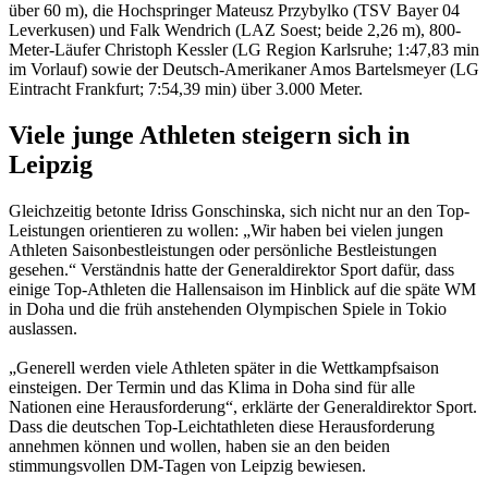
über 60 m), die Hochspringer Mateusz Przybylko (TSV Bayer 04
Leverkusen) und Falk Wendrich (LAZ Soest; beide 2,26 m), 800-
Meter-Läufer Christoph Kessler (LG Region Karlsruhe; 1:47,83 min
im Vorlauf) sowie der Deutsch-Amerikaner Amos Bartelsmeyer (LG
Eintracht Frankfurt; 7:54,39 min) über 3.000 Meter.
Viele junge Athleten steigern sich in
Leipzig
Gleichzeitig betonte Idriss Gonschinska, sich nicht nur an den Top-
Leistungen orientieren zu wollen: „Wir haben bei vielen jungen
Athleten Saisonbestleistungen oder persönliche Bestleistungen
gesehen.“ Verständnis hatte der Generaldirektor Sport dafür, dass
einige Top-Athleten die Hallensaison im Hinblick auf die späte WM
in Doha und die früh anstehenden Olympischen Spiele in Tokio
auslassen.
„Generell werden viele Athleten später in die Wettkampfsaison
einsteigen. Der Termin und das Klima in Doha sind für alle
Nationen eine Herausforderung“, erklärte der Generaldirektor Sport.
Dass die deutschen Top-Leichtathleten diese Herausforderung
annehmen können und wollen, haben sie an den beiden
stimmungsvollen DM-Tagen von Leipzig bewiesen.