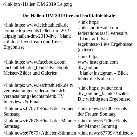
<link btn>Hallen-DM 2019 Leipzig
Die Hallen-DM 2019 live auf leichtathletik.de
<link https:
<link https: www.leichtathletik.de
static.sportresult.com
termine top-events hallen-dm-2019-
federations iaaf liveresults
leipzig hallen-dm-2019-live _blank
_blank auf live-
auf den>Livestream und Live-
ergebnisse>Live-Ergebnisse
Ergebnisse
(extern)
<link https:
<link https: www.facebook.com
www.instagram.com
leichtathletikde _blank>Facebook –
dlv_online
Meister-Bilder und Galerien
_blank>Instagram – Blick
hinter die Kulissen
<link https: www.leichtathletik.de tv
<link https: twitter.com
veranstaltungen video-uebersicht
dlv_online _blank>Twitter –
veranstaltung>leichtathletik.TV –
Die wichtigsten Ergebnisse
Interviews & Finals
<link news:67673>Finals der Frauen
<link news:67700>Finals
Samstag
der Frauen Sonntag
<link news:67676>Finals der Männer
<link news:67706>Finals
Samstag
der Männer Sonntag
<link news:67679>Athleten-Stimmen
<link news:67709>Athleten-