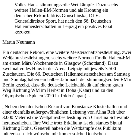
Volles Haus, stimmungsvolle Wettkämpfe. Dazu sechs
weitere Hallen-EM-Normen und als Krönung ein
deutscher Rekord: Idriss Gonschinska, DLV-
Generaldirektor Sport, hat nach den 66. Deutschen
Hallenmeisterschaften in Leipzig ein positives Fazit
gezogen.
Martin Neumann
Ein deutscher Rekord, eine weitere Meisterschaftsbestleistung, zwei
Weltjahresbestleistungen, sechs weitere Normen für die Hallen-EM
am ersten März-Wochenende in Glasgow (Schottland). Dazu
zweimal volles Haus in der Arena Leipzig mit jeweils 3.500
Zuschauern. Die 66. Deutschen Hallenmeisterschaften am Samstag
und Sonntag haben ein halbes Jahr nach der stimmungsvollen EM in
Berlin gezeigt, dass die deutsche Leichtathletik auf einem guten
Weg Richtung WM im Herbst in Doha (Katar) und zu den
Olympischen Spielen 2020 in Tokio (Japan) ist.
„Neben dem deutschen Rekord von Konstanze Klosterhalfen und
einer ebenfalls außergewöhnlichen Leistung von Alina Reh über
3.000 Meter ist die Weltjahresbestleistung von Christina Schwanitz
herauszuheben. Ihre Weite trotz Erkältung ist ein starkes Signal
Richtung Doha. Generell haben die Wettkämpfe das Publikum
mitgerissen. Ich wünsche mir immer solche Deutschen