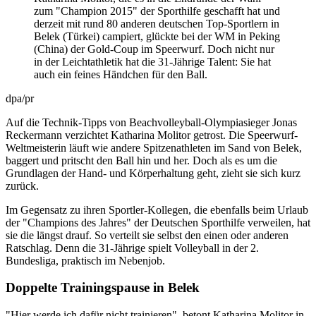
zum "Champion 2015" der Sporthilfe geschafft hat und
derzeit mit rund 80 anderen deutschen Top-Sportlern in
Belek (Türkei) campiert, glückte bei der WM in Peking
(China) der Gold-Coup im Speerwurf. Doch nicht nur
in der Leichtathletik hat die 31-Jährige Talent: Sie hat
auch ein feines Händchen für den Ball.
dpa/pr
Auf die Technik-Tipps von Beachvolleyball-Olympiasieger Jonas
Reckermann verzichtet Katharina Molitor getrost. Die Speerwurf-
Weltmeisterin läuft wie andere Spitzenathleten im Sand von Belek,
baggert und pritscht den Ball hin und her. Doch als es um die
Grundlagen der Hand- und Körperhaltung geht, zieht sie sich kurz
zurück.
Im Gegensatz zu ihren Sportler-Kollegen, die ebenfalls beim Urlaub
der "Champions des Jahres" der Deutschen Sporthilfe verweilen, hat
sie die längst drauf. So verteilt sie selbst den einen oder anderen
Ratschlag. Denn die 31-Jährige spielt Volleyball in der 2.
Bundesliga, praktisch im Nebenjob.
Doppelte Trainingspause in Belek
"Hier werde ich dafür nicht trainieren", betont Katharina Molitor in