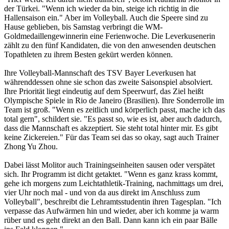
der Türkei. "Wenn ich wieder da bin, steige ich richtig in die
Hallensaison ein." Aber im Volleyball. Auch die Speere sind zu
Hause geblieben, bis Samstag verbringt die WM-
Goldmedaillengewinnerin eine Ferienwoche. Die Leverkusenerin
zählt zu den fünf Kandidaten, die von den anwesenden deutschen
Topathleten zu ihrem Besten gekürt werden können.
Ihre Volleyball-Mannschaft des TSV Bayer Leverkusen hat
währenddessen ohne sie schon das zweite Saisonspiel absolviert.
Ihre Priorität liegt eindeutig auf dem Speerwurf, das Ziel heißt
Olympische Spiele in Rio de Janeiro (Brasilien). Ihre Sonderrolle im
Team ist groß. "Wenn es zeitlich und körperlich passt, mache ich das
total gern", schildert sie. "Es passt so, wie es ist, aber auch dadurch,
dass die Mannschaft es akzeptiert. Sie steht total hinter mir. Es gibt
keine Zickereien." Für das Team sei das so okay, sagt auch Trainer
Zhong Yu Zhou.
Dabei lässt Molitor auch Trainingseinheiten sausen oder verspätet
sich. Ihr Programm ist dicht getaktet. "Wenn es ganz krass kommt,
gehe ich morgens zum Leichtathletik-Training, nachmittags um drei,
vier Uhr noch mal - und von da aus direkt im Anschluss zum
Volleyball", beschreibt die Lehramtsstudentin ihren Tagesplan. "Ich
verpasse das Aufwärmen hin und wieder, aber ich komme ja warm
rüber und es geht direkt an den Ball. Dann kann ich ein paar Bälle