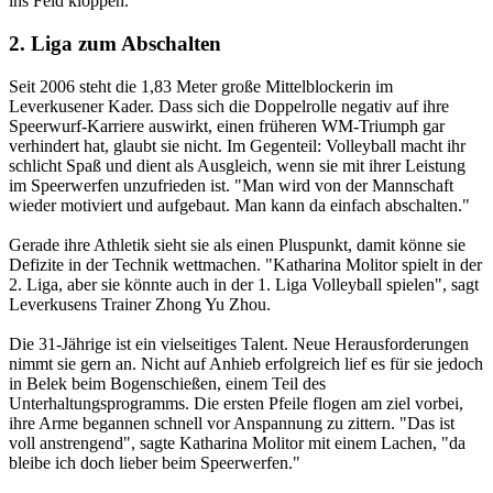
ins Feld kloppen."
2. Liga zum Abschalten
Seit 2006 steht die 1,83 Meter große Mittelblockerin im
Leverkusener Kader. Dass sich die Doppelrolle negativ auf ihre
Speerwurf-Karriere auswirkt, einen früheren WM-Triumph gar
verhindert hat, glaubt sie nicht. Im Gegenteil: Volleyball macht ihr
schlicht Spaß und dient als Ausgleich, wenn sie mit ihrer Leistung
im Speerwerfen unzufrieden ist. "Man wird von der Mannschaft
wieder motiviert und aufgebaut. Man kann da einfach abschalten."
Gerade ihre Athletik sieht sie als einen Pluspunkt, damit könne sie
Defizite in der Technik wettmachen. "Katharina Molitor spielt in der
2. Liga, aber sie könnte auch in der 1. Liga Volleyball spielen", sagt
Leverkusens Trainer Zhong Yu Zhou.
Die 31-Jährige ist ein vielseitiges Talent. Neue Herausforderungen
nimmt sie gern an. Nicht auf Anhieb erfolgreich lief es für sie jedoch
in Belek beim Bogenschießen, einem Teil des
Unterhaltungsprogramms. Die ersten Pfeile flogen am ziel vorbei,
ihre Arme begannen schnell vor Anspannung zu zittern. "Das ist
voll anstrengend", sagte Katharina Molitor mit einem Lachen, "da
bleibe ich doch lieber beim Speerwerfen."