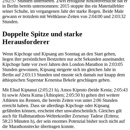
2:02:57 Stunden unterbieten. Zwei erfolglose Rekordversuche hat er
in Berlin bereits unternommen: 2015 stoppte ihn ein Materialfehler
seiner Schuhe, im vergangenen Jahr der starke Regen. Beide Male
gewann er trotzdem mit Weltklasse-Zeiten von 2:04:00 und 2:03:32
Stunden.
Doppelte Spitze und starke
Herausforderer
Wenn Kipchoge und Kipsang am Sonntag an den Start gehen,
liegen ihre persönlichen Bestzeiten nur acht Sekunden auseinander.
Kipchoge hatte vor zwei Jahren den London-Marathon in 2:03:05
Stunden gewonnen, Kipsang steigerte sich im gleichen Jahr in
Berlin auf 2:03:13 Stunden und musste sich damals nur knapp dem
äthiopischen Superstar Kenenisa Bekele geschlagen geben.
Mit Eliud Kiptanui (2:05:21 h), Amos Kipruto (beide Kenia; 2:05:43
h) sowie Abera Kuma (Äthiopien; 2:05:50 h) gehen drei weitere
Athleten ins Rennen, die bereits Zeiten von unter 2:06 Stunden
erreicht haben. Dass sie allerdings Kipchoge oder Kipsang
gefährden können, erscheint eher unwahrscheinlich. Gleiches gilt
auch für Halbmarathon-Weltrekordler Zersenay Tadese (Eritrea;
58:23 Minuten h), der sein enormes Potenzial bisher noch nicht auf
die Marathonstrecke übertragen konnte.