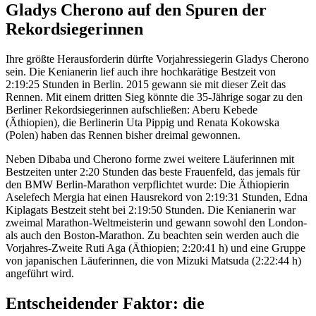
Gladys Cherono auf den Spuren der
Rekordsiegerinnen
Ihre größte Herausforderin dürfte Vorjahressiegerin Gladys Cherono
sein. Die Kenianerin lief auch ihre hochkarätige Bestzeit von
2:19:25 Stunden in Berlin. 2015 gewann sie mit dieser Zeit das
Rennen. Mit einem dritten Sieg könnte die 35-Jährige sogar zu den
Berliner Rekordsiegerinnen aufschließen: Aberu Kebede
(Äthiopien), die Berlinerin Uta Pippig und Renata Kokowska
(Polen) haben das Rennen bisher dreimal gewonnen.
Neben Dibaba und Cherono forme zwei weitere Läuferinnen mit
Bestzeiten unter 2:20 Stunden das beste Frauenfeld, das jemals für
den BMW Berlin-Marathon verpflichtet wurde: Die Äthiopierin
Aselefech Mergia hat einen Hausrekord von 2:19:31 Stunden, Edna
Kiplagats Bestzeit steht bei 2:19:50 Stunden. Die Kenianerin war
zweimal Marathon-Weltmeisterin und gewann sowohl den London-
als auch den Boston-Marathon. Zu beachten sein werden auch die
Vorjahres-Zweite Ruti Aga (Äthiopien; 2:20:41 h) und eine Gruppe
von japanischen Läuferinnen, die von Mizuki Matsuda (2:22:44 h)
angeführt wird.
Entscheidender Faktor: die