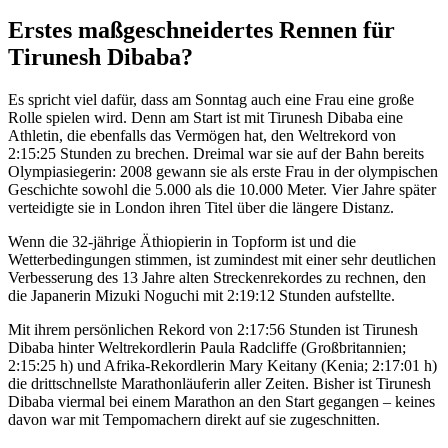
Erstes maßgeschneidertes Rennen für
Tirunesh Dibaba?
Es spricht viel dafür, dass am Sonntag auch eine Frau eine große
Rolle spielen wird. Denn am Start ist mit Tirunesh Dibaba eine
Athletin, die ebenfalls das Vermögen hat, den Weltrekord von
2:15:25 Stunden zu brechen. Dreimal war sie auf der Bahn bereits
Olympiasiegerin: 2008 gewann sie als erste Frau in der olympischen
Geschichte sowohl die 5.000 als die 10.000 Meter. Vier Jahre später
verteidigte sie in London ihren Titel über die längere Distanz.
Wenn die 32-jährige Äthiopierin in Topform ist und die
Wetterbedingungen stimmen, ist zumindest mit einer sehr deutlichen
Verbesserung des 13 Jahre alten Streckenrekordes zu rechnen, den
die Japanerin Mizuki Noguchi mit 2:19:12 Stunden aufstellte.
Mit ihrem persönlichen Rekord von 2:17:56 Stunden ist Tirunesh
Dibaba hinter Weltrekordlerin Paula Radcliffe (Großbritannien;
2:15:25 h) und Afrika-Rekordlerin Mary Keitany (Kenia; 2:17:01 h)
die drittschnellste Marathonläuferin aller Zeiten. Bisher ist Tirunesh
Dibaba viermal bei einem Marathon an den Start gegangen – keines
davon war mit Tempomachern direkt auf sie zugeschnitten.