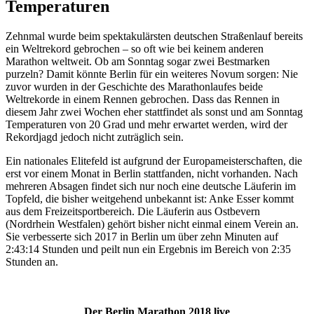
Temperaturen
Zehnmal wurde beim spektakulärsten deutschen Straßenlauf bereits
ein Weltrekord gebrochen – so oft wie bei keinem anderen
Marathon weltweit. Ob am Sonntag sogar zwei Bestmarken
purzeln? Damit könnte Berlin für ein weiteres Novum sorgen: Nie
zuvor wurden in der Geschichte des Marathonlaufes beide
Weltrekorde in einem Rennen gebrochen. Dass das Rennen in
diesem Jahr zwei Wochen eher stattfindet als sonst und am Sonntag
Temperaturen von 20 Grad und mehr erwartet werden, wird der
Rekordjagd jedoch nicht zuträglich sein.
Ein nationales Elitefeld ist aufgrund der Europameisterschaften, die
erst vor einem Monat in Berlin stattfanden, nicht vorhanden. Nach
mehreren Absagen findet sich nur noch eine deutsche Läuferin im
Topfeld, die bisher weitgehend unbekannt ist: Anke Esser kommt
aus dem Freizeitsportbereich. Die Läuferin aus Ostbevern
(Nordrhein Westfalen) gehört bisher nicht einmal einem Verein an.
Sie verbesserte sich 2017 in Berlin um über zehn Minuten auf
2:43:14 Stunden und peilt nun ein Ergebnis im Bereich von 2:35
Stunden an.
Der Berlin Marathon 2018 live