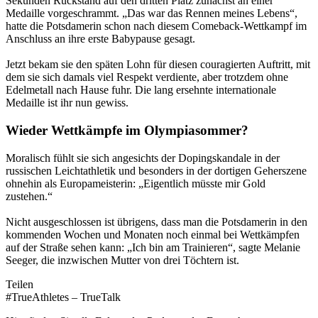
Sekunden Rückstand auf den dritten Platz zunächst an einer
Medaille vorgeschrammt. „Das war das Rennen meines Lebens“,
hatte die Potsdamerin schon nach diesem Comeback-Wettkampf im
Anschluss an ihre erste Babypause gesagt.
Jetzt bekam sie den späten Lohn für diesen couragierten Auftritt, mit
dem sie sich damals viel Respekt verdiente, aber trotzdem ohne
Edelmetall nach Hause fuhr. Die lang ersehnte internationale
Medaille ist ihr nun gewiss.
Wieder Wettkämpfe im Olympiasommer?
Moralisch fühlt sie sich angesichts der Dopingskandale in der
russischen Leichtathletik und besonders in der dortigen Geherszene
ohnehin als Europameisterin: „Eigentlich müsste mir Gold
zustehen.“
Nicht ausgeschlossen ist übrigens, dass man die Potsdamerin in den
kommenden Wochen und Monaten noch einmal bei Wettkämpfen
auf der Straße sehen kann: „Ich bin am Trainieren“, sagte Melanie
Seeger, die inzwischen Mutter von drei Töchtern ist.
Teilen
#TrueAthletes – TrueTalk