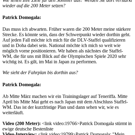
Wie sehen Ihre Ziele für den Sommer aus? Werden Sie dort verstärkt
wieder auf die 200 Meter setzen?
Patrick Domogala:
Das muss ich abwarten. Früher waren die 200 Meter meine stärkere
Strecke. Es könnte sein, dass der Schwerpunkt wieder dorthin geht.
Auf jeden Fall möchte ich mich für die DLV-Staffel qualifizieren
und in Doha dabei sein. National möchte ich mich so weit wie
möglich vorne positionieren. Wir haben als nächstes die Staffel-
WM, die für uns mit Blick auf die Olympischen Spiele 2020 sehr
wichtig ist. Es gilt, im Mai in Japan zu performen.
Wie sieht der Fahrplan bis dorthin aus?
Patrick Domogala:
Ab Mitte März machen wir ein Trainingslager auf Teneriffa. Mitte
April bis Mitte Mai geht es nach Japan mit dem Abschluss Staffel-
WM. Das ist der kurzfristige Plan und dann sehen wir, wie es
weiterläuft.
Video (200 Meter):
<link video:19766>Patrick Domogala stürmt in
ewige deutsche Bestenliste
Video-Interview:
<link video:19799>Patrick Domogala: "Mein