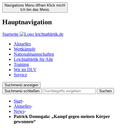
Navigations Menu öffnen
Klick mich!
Ich bin das Menü.
Hauptnavigation
Startseite
Aktuelles
Wettkämpfe
Nationalmannschaften
Leichtathletik für Alle
Training
Wir im DLV
Service
Suchmenü anzeigen
Suchmenü schließen
Suchen
Start
›
Aktuelles
›
News
›
Patrick Domogala: „Kampf gegen meinen Körper
gewonnen“