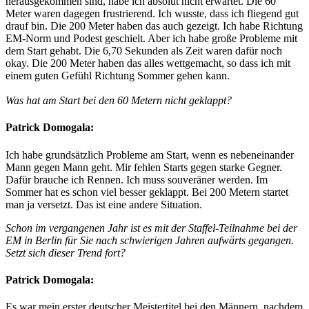
herausgekommen sind, habe ich absolut nicht erwartet. Die 60
Meter waren dagegen frustrierend. Ich wusste, dass ich fliegend gut
drauf bin. Die 200 Meter haben das auch gezeigt. Ich habe Richtung
EM-Norm und Podest geschielt. Aber ich habe große Probleme mit
dem Start gehabt. Die 6,70 Sekunden als Zeit waren dafür noch
okay. Die 200 Meter haben das alles wettgemacht, so dass ich mit
einem guten Gefühl Richtung Sommer gehen kann.
Was hat am Start bei den 60 Metern nicht geklappt?
Patrick Domogala:
Ich habe grundsätzlich Probleme am Start, wenn es nebeneinander
Mann gegen Mann geht. Mir fehlen Starts gegen starke Gegner.
Dafür brauche ich Rennen. Ich muss souveräner werden. Im
Sommer hat es schon viel besser geklappt. Bei 200 Metern startet
man ja versetzt. Das ist eine andere Situation.
Schon im vergangenen Jahr ist es mit der Staffel-Teilnahme bei der
EM in Berlin für Sie nach schwierigen Jahren aufwärts gegangen.
Setzt sich dieser Trend fort?
Patrick Domogala:
Es war mein erster deutscher Meistertitel bei den Männern, nachdem