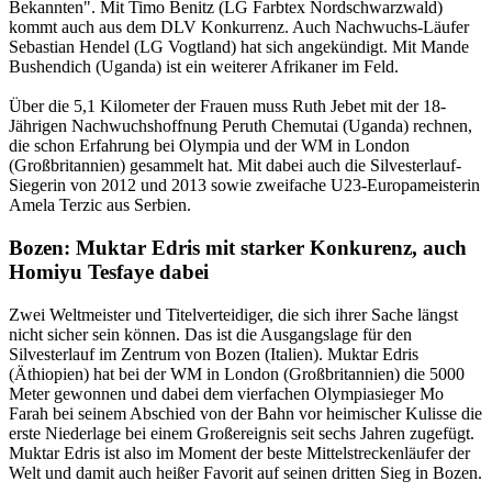
Bekannten". Mit Timo Benitz (LG Farbtex Nordschwarzwald)
kommt auch aus dem DLV Konkurrenz. Auch Nachwuchs-Läufer
Sebastian Hendel (LG Vogtland) hat sich angekündigt. Mit Mande
Bushendich (Uganda) ist ein weiterer Afrikaner im Feld.
Über die 5,1 Kilometer der Frauen muss Ruth Jebet mit der 18-
Jährigen Nachwuchshoffnung Peruth Chemutai (Uganda) rechnen,
die schon Erfahrung bei Olympia und der WM in London
(Großbritannien) gesammelt hat. Mit dabei auch die Silvesterlauf-
Siegerin von 2012 und 2013 sowie zweifache U23-Europameisterin
Amela Terzic aus Serbien.
Bozen: Muktar Edris mit starker Konkurenz, auch
Homiyu Tesfaye dabei
Zwei Weltmeister und Titelverteidiger, die sich ihrer Sache längst
nicht sicher sein können. Das ist die Ausgangslage für den
Silvesterlauf im Zentrum von Bozen (Italien). Muktar Edris
(Äthiopien) hat bei der WM in London (Großbritannien) die 5000
Meter gewonnen und dabei dem vierfachen Olympiasieger Mo
Farah bei seinem Abschied von der Bahn vor heimischer Kulisse die
erste Niederlage bei einem Großereignis seit sechs Jahren zugefügt.
Muktar Edris ist also im Moment der beste Mittelstreckenläufer der
Welt und damit auch heißer Favorit auf seinen dritten Sieg in Bozen.