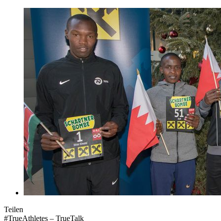
Teilen
#TrueAthletes – TrueTalk