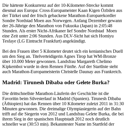
Die härteste Konkurrenz auf der 10-Kilometer-Strecke kommt
diesmal aus Europa: Cross-Europameister Kaan Kigen Özbilen aus
der Türkei und der frisch gebackene Marathon-Europarekordler
Sondre Nordstad Moen aus Norwegen. Anfang Dezember gewann
der 26-Jährige den Marathon von Fukuoka (Japan) in 2:05:48
Stunden. Als erster Nicht-Afrikaner lief Sondre Nordstad Moen
eine Zeit unter 2:06 Stunden. Aus DLV-Sicht hat sich Homiyu
Tesfaye (LG Eintracht Frankfurt) angekündigt.
Bei den Frauen über 5 Kilometer deutet sich ein kenianisches Duell
um den Sieg an. Titelverteidigerin Agnes Tirop hat WM-Bronze
über 10.000 Meter gewonnen. Landsfrau Margareth Chelimo
Kipkemboi wurde in dem Rennen Fünfte. Auf der Startliste steht
auch Marathon-Europameisterin Christelle Daunay aus Frankreich.
Madrid: Tirunesh Dibaba oder Gelete Burka?
Die drittschnellste Marathon-Läuferin der Geschichte ist die
Favoritin beim Silvesterlauf in Madrid (Spanien). Tirunesh Dibaba
(Äthiopien) hat das Rennen über 10 Kilometer zuletzt 2011 in 31:30
Minuten gewonnen. Die dreimalige Olympiasiegerin auf der Bahn
trifft auf die Siegerin von 2012 und Landsfrau Gelete Burka, die bei
ihrem Sieg in der spanischen Hauptstadt 2012 noch deutlich
schneller war (30:53 min). Bekanntester Name im Startfeld der