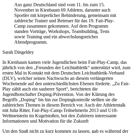
Aus ganz Deutschland sind vom 11. bis zum 15.
November in Kienbaum 69 Athleten, darunter auch
Sportler mit körperlicher Behinderung, gemeinsam mit
zahlreiche Trainer und Betreuer für das 19. Fair-Play-
Camp zusammen gekommen. Auf dem Programm
standen Vorträge, Workshops, Teambuilding, Tests
sowie Training und ein abwechslungsreiches
Abendprogramm.
Sarah Dingeldey
In Kienbaum kamen viele Jugendlichen beim Fair-Play-Camp, das
jährlich von den „Freunden der Leichtathletik“ unterstützt wird, zum
ersten Mal in Kontakt mit dem Deutschen Leichtathletik-Verband
(DLV), welcher seinen Nachwuchs an diesem verlängerten
Wochenende auf den unterschiedlichsten Ebenen förderte. „Zu Fair-
Play zählt auch ein sauberer Sport“, berichteten die
Jugendbotschafter Doping-Prävention. Von der Klärung des
Begriffs „Doping“ bis hin zur Dopingkontrolle stellten sie die
zahlreichen Themen in diesem Bereich vor. Auch der Athletentalk
mit Julia Ritter, Fair-Play-Camp-Teilnehmerin 2013 und U18-
Weltmeisterin im Kugelstoßen, bot den Zuhörern interessante
Informationen und Motivation für die Zukunft
Um den Spaß nicht zu kurz kommen zu lassen, gab es während der