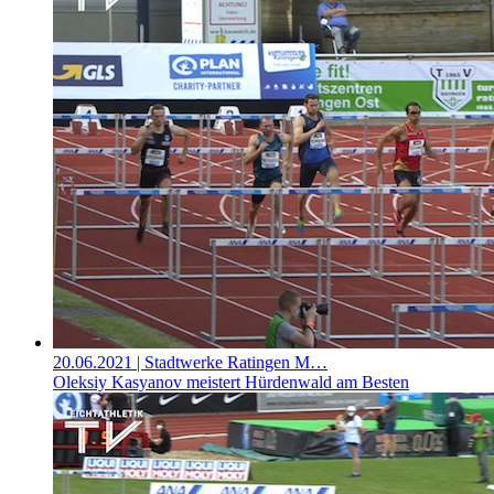
20.06.2021
| Stadtwerke Ratingen M…
Oleksiy Kasyanov meistert Hürdenwald am Besten