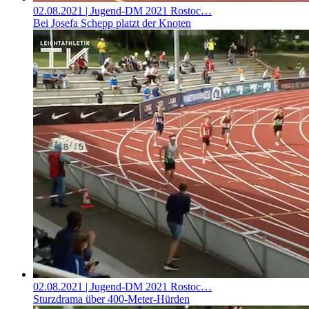
02.08.2021
| Jugend-DM 2021 Rostoc…
Bei Josefa Schepp platzt der Knoten
02.08.2021
| Jugend-DM 2021 Rostoc…
Sturzdrama über 400-Meter-Hürden