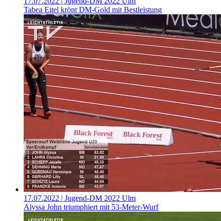
17.07.2022
| Jugend-DM 2022 Ulm
Tabea Eitel krönt DM-Gold mit Bestleistung
17.07.2022
| Jugend-DM 2022 Ulm
Alyssa John triumphiert mit 53-Meter-Wurf