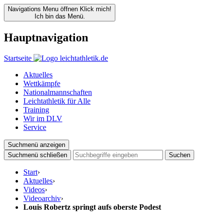
Navigations Menu öffnen
Klick mich!
Ich bin das Menü.
Hauptnavigation
Startseite
Aktuelles
Wettkämpfe
Nationalmannschaften
Leichtathletik für Alle
Training
Wir im DLV
Service
Suchmenü anzeigen
Suchmenü schließen
Suchen
Start
›
Aktuelles
›
Videos
›
Videoarchiv
›
Louis Robertz springt aufs oberste Podest