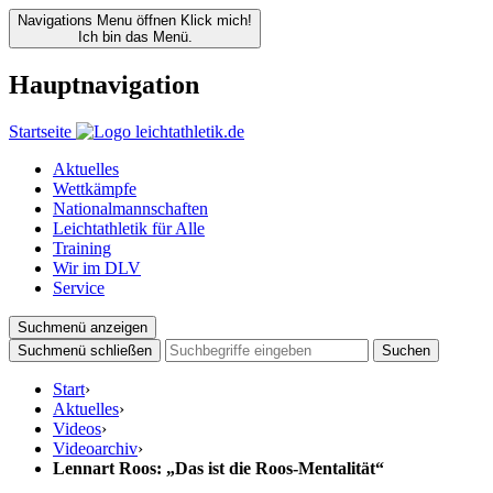
Navigations Menu öffnen
Klick mich!
Ich bin das Menü.
Hauptnavigation
Startseite
Aktuelles
Wettkämpfe
Nationalmannschaften
Leichtathletik für Alle
Training
Wir im DLV
Service
Suchmenü anzeigen
Suchmenü schließen
Suchen
Start
›
Aktuelles
›
Videos
›
Videoarchiv
›
Lennart Roos: „Das ist die Roos-Mentalität“