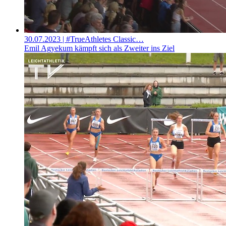
30.07.2023
| #TrueAthletes Classic…
Emil Agyekum kämpft sich als Zweiter ins Ziel