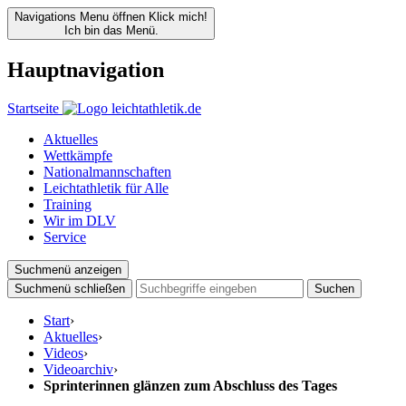
Navigations Menu öffnen
Klick mich!
Ich bin das Menü.
Hauptnavigation
Startseite
Aktuelles
Wettkämpfe
Nationalmannschaften
Leichtathletik für Alle
Training
Wir im DLV
Service
Suchmenü anzeigen
Suchmenü schließen
Suchen
Start
›
Aktuelles
›
Videos
›
Videoarchiv
›
Sprinterinnen glänzen zum Abschluss des Tages