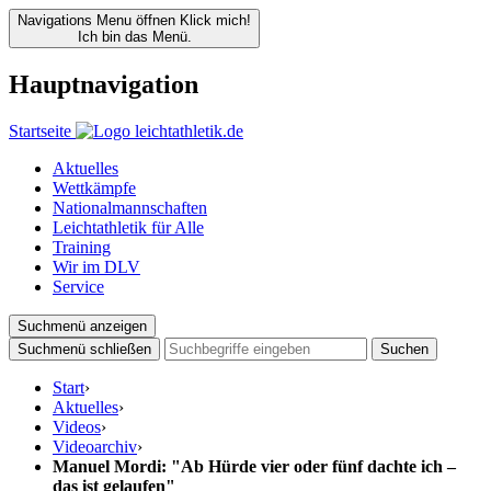
Navigations Menu öffnen
Klick mich!
Ich bin das Menü.
Hauptnavigation
Startseite
Aktuelles
Wettkämpfe
Nationalmannschaften
Leichtathletik für Alle
Training
Wir im DLV
Service
Suchmenü anzeigen
Suchmenü schließen
Suchen
Start
›
Aktuelles
›
Videos
›
Videoarchiv
›
Manuel Mordi: "Ab Hürde vier oder fünf dachte ich –
das ist gelaufen"