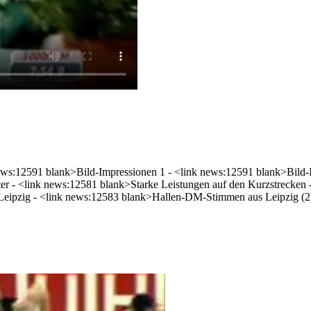
k news:12591 blank>Bild-Impressionen 1 - <link news:12591 blank>Bild
er - <link news:12581 blank>Starke Leistungen auf den Kurzstrecken 
eipzig - <link news:12583 blank>Hallen-DM-Stimmen aus Leipzig (2