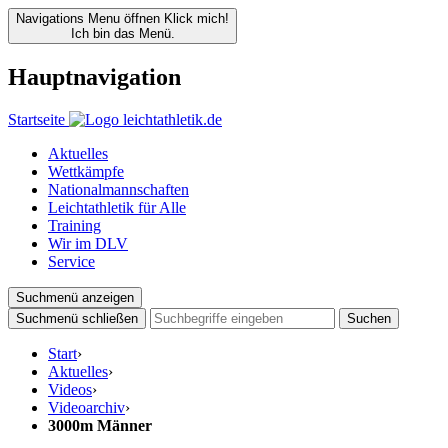
Navigations Menu öffnen
Klick mich!
Ich bin das Menü.
Hauptnavigation
Startseite
Aktuelles
Wettkämpfe
Nationalmannschaften
Leichtathletik für Alle
Training
Wir im DLV
Service
Suchmenü anzeigen
Suchmenü schließen
Suchen
Start
›
Aktuelles
›
Videos
›
Videoarchiv
›
3000m Männer