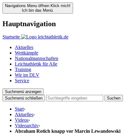
Navigations Menu öffnen
Klick mich!
Ich bin das Menü.
Hauptnavigation
Startseite
Aktuelles
Wettkämpfe
Nationalmannschaften
Leichtathletik für Alle
Training
Wir im DLV
Service
Suchmenü anzeigen
Suchmenü schließen
Suchen
Start
›
Aktuelles
›
Videos
›
Videoarchiv
›
Abraham Rotich knapp vor Marcin Lewandowski