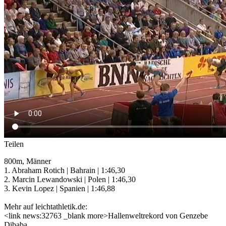
Teilen
800m, Männer
1. Abraham Rotich | Bahrain | 1:46,30
2. Marcin Lewandowski | Polen | 1:46,30
3. Kevin Lopez | Spanien | 1:46,88
Mehr auf leichtathletik.de:
<link news:32763 _blank more>Hallenweltrekord von Genzebe
Dibaba