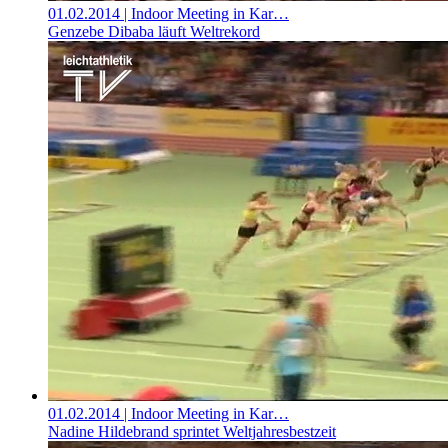
01.02.2014
| Indoor Meeting in Kar…
Genzebe Dibaba läuft Weltrekord
01.02.2014
| Indoor Meeting in Kar…
Nadine Hildebrand sprintet Weltjahresbestzeit