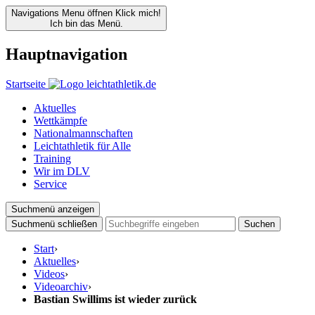
Navigations Menu öffnen
Klick mich!
Ich bin das Menü.
Hauptnavigation
Startseite
Aktuelles
Wettkämpfe
Nationalmannschaften
Leichtathletik für Alle
Training
Wir im DLV
Service
Suchmenü anzeigen
Suchmenü schließen
Suchen
Start
›
Aktuelles
›
Videos
›
Videoarchiv
›
Bastian Swillims ist wieder zurück