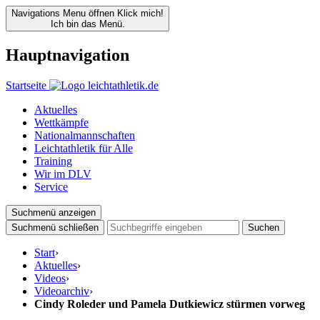
Navigations Menu öffnen
Klick mich!
Ich bin das Menü.
Hauptnavigation
Startseite
Aktuelles
Wettkämpfe
Nationalmannschaften
Leichtathletik für Alle
Training
Wir im DLV
Service
Suchmenü anzeigen
Suchmenü schließen
Suchen
Start
›
Aktuelles
›
Videos
›
Videoarchiv
›
Cindy Roleder und Pamela Dutkiewicz stürmen vorweg