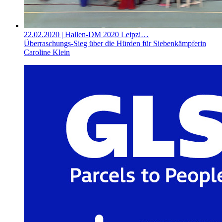
22.02.2020
| Hallen-DM 2020 Leipzi…
Überraschungs-Sieg über die Hürden für Siebenkämpferin
Caroline Klein