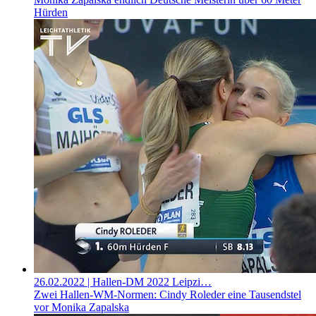
Hürden
26.02.2022
| Hallen-DM 2022 Leipzi…
Zwei Hallen-WM-Normen: Cindy Roleder eine Tausendstel
vor Monika Zapalska