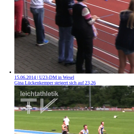
15.06.2014
| U23-DM in Wesel
Gina Lückenkemper steigert sich auf 23,26