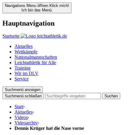
Navigations Menu öffnen
Klick mich!
Ich bin das Menü.
Hauptnavigation
Startseite
Aktuelles
Wettkämpfe
Nationalmannschaften
Leichtathletik für Alle
Training
Wir im DLV
Service
Suchmenü anzeigen
Suchmenü schließen
Suchen
Start
›
Aktuelles
›
Videos
›
Videoarchiv
›
Dennis Krüger hat die Nase vorne