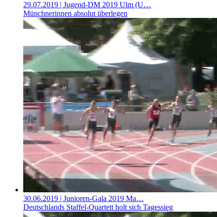
29.07.2019
| Jugend-DM 2019 Ulm (U…
Münchnerinnen absolut überlegen
30.06.2019
| Junioren-Gala 2019 Ma…
Deutschlands Staffel-Quartett holt sich Tagessieg