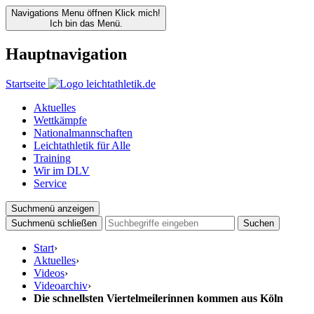
Navigations Menu öffnen
Klick mich!
Ich bin das Menü.
Hauptnavigation
Startseite
Aktuelles
Wettkämpfe
Nationalmannschaften
Leichtathletik für Alle
Training
Wir im DLV
Service
Suchmenü anzeigen
Suchmenü schließen
Suchen
Start
›
Aktuelles
›
Videos
›
Videoarchiv
›
Die schnellsten Viertelmeilerinnen kommen aus Köln