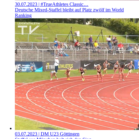
30.07.2023
| #TrueAthletes Classic…
Deutsche Mixed-Staffel bleibt auf Platz zwölf im World
Ranking
03.07.2023
| DM U23 Göttingen