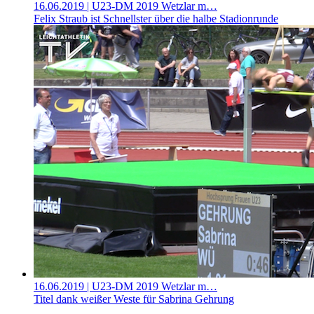
16.06.2019
| U23-DM 2019 Wetzlar m…
Felix Straub ist Schnellster über die halbe Stadionrunde
16.06.2019
| U23-DM 2019 Wetzlar m…
Titel dank weißer Weste für Sabrina Gehrung