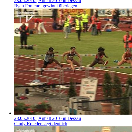
28.05.2010
| Anhalt 2010 in Dessau
Ryan Fontenot gewinnt überlegen
28.05.2010
| Anhalt 2010 in Dessau
Cindy Roleder siegt deutlich