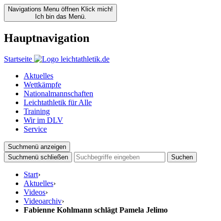
Navigations Menu öffnen
Klick mich!
Ich bin das Menü.
Hauptnavigation
Startseite
Aktuelles
Wettkämpfe
Nationalmannschaften
Leichtathletik für Alle
Training
Wir im DLV
Service
Suchmenü anzeigen
Suchmenü schließen
Suchen
Start
›
Aktuelles
›
Videos
›
Videoarchiv
›
Fabienne Kohlmann schlägt Pamela Jelimo