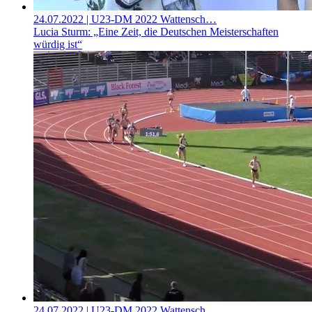
24.07.2022
| U23-DM 2022 Wattensch…
Lucia Sturm: „Eine Zeit, die Deutschen Meisterschaften
würdig ist“
24.07.2022
| U23-DM 2022 Wattensch…