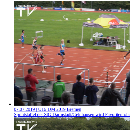
07.07.2019
| U16-DM 2019 Bremen
Sprintstaffel der StG Darmstadt/Gelnhausen wird Favoritenroll