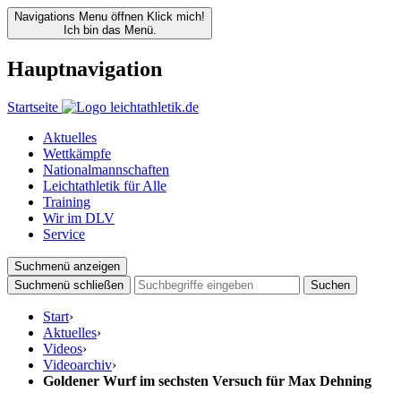
Navigations Menu öffnen
Klick mich!
Ich bin das Menü.
Hauptnavigation
Startseite
Aktuelles
Wettkämpfe
Nationalmannschaften
Leichtathletik für Alle
Training
Wir im DLV
Service
Suchmenü anzeigen
Suchmenü schließen
Suchen
Start
›
Aktuelles
›
Videos
›
Videoarchiv
›
Goldener Wurf im sechsten Versuch für Max Dehning