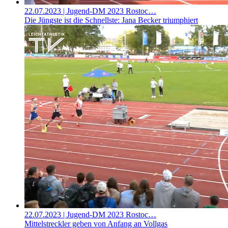
22.07.2023
| Jugend-DM 2023 Rostoc…
Die Jüngste ist die Schnellste: Jana Becker triumphiert
22.07.2023
| Jugend-DM 2023 Rostoc…
Mittelstreckler geben von Anfang an Vollgas