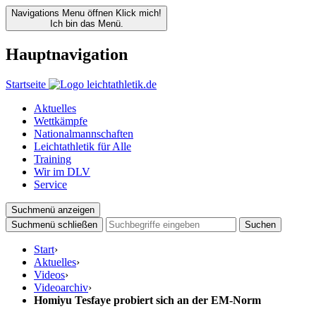
Navigations Menu öffnen
Klick mich!
Ich bin das Menü.
Hauptnavigation
Startseite
Aktuelles
Wettkämpfe
Nationalmannschaften
Leichtathletik für Alle
Training
Wir im DLV
Service
Suchmenü anzeigen
Suchmenü schließen
Suchen
Start
›
Aktuelles
›
Videos
›
Videoarchiv
›
Homiyu Tesfaye probiert sich an der EM-Norm