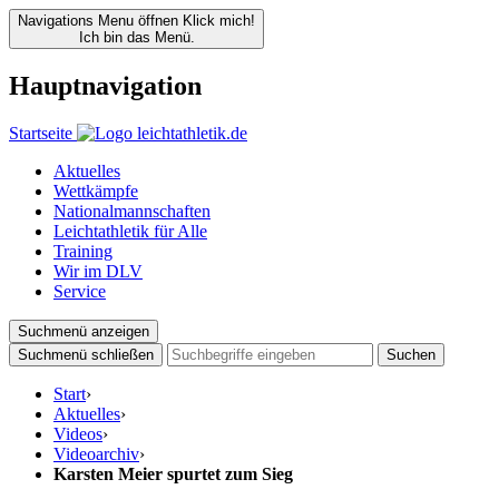
Navigations Menu öffnen
Klick mich!
Ich bin das Menü.
Hauptnavigation
Startseite
Aktuelles
Wettkämpfe
Nationalmannschaften
Leichtathletik für Alle
Training
Wir im DLV
Service
Suchmenü anzeigen
Suchmenü schließen
Suchen
Start
›
Aktuelles
›
Videos
›
Videoarchiv
›
Karsten Meier spurtet zum Sieg