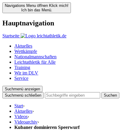
Navigations Menu öffnen
Klick mich!
Ich bin das Menü.
Hauptnavigation
Startseite
Aktuelles
Wettkämpfe
Nationalmannschaften
Leichtathletik für Alle
Training
Wir im DLV
Service
Suchmenü anzeigen
Suchmenü schließen
Suchen
Start
›
Aktuelles
›
Videos
›
Videoarchiv
›
Kubaner dominieren Speerwurf