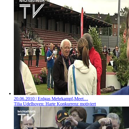
20.06.2010
| Erdgas Mehrkampf-Meet…
Tilia Udelhoven: Harte Konkurrenz motiviert