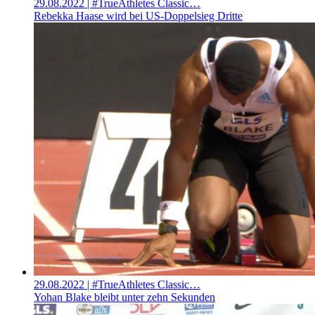
29.08.2022
| #TrueAthletes Classic…
Rebekka Haase wird bei US-Doppelsieg Dritte
29.08.2022
| #TrueAthletes Classic…
Yohan Blake bleibt unter zehn Sekunden