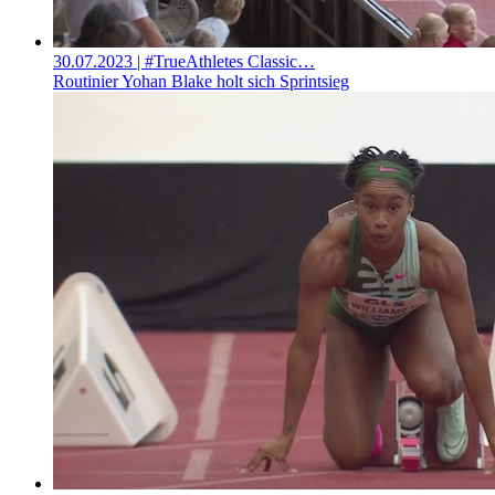
30.07.2023
| #TrueAthletes Classic…
Routinier Yohan Blake holt sich Sprintsieg