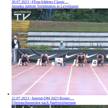
30.07.2023
| #TrueAthletes Classic…
Jamaika stärkste Sprintnation in Leverkusen
22.07.2023
| Jugend-DM 2023 Rostoc…
Überraschungssieg nach Startverzögerung