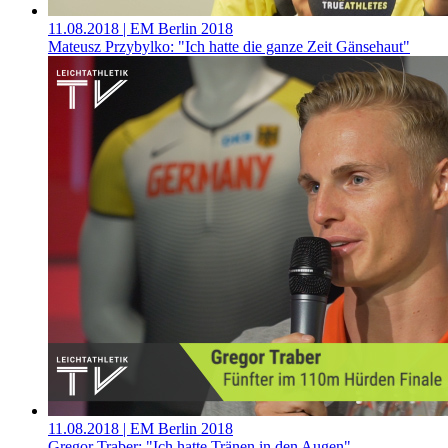
11.08.2018
| EM Berlin 2018
Mateusz Przybylko: "Ich hatte die ganze Zeit Gänsehaut"
11.08.2018
| EM Berlin 2018
Gregor Traber: "Ich hatte Tränen in den Augen"