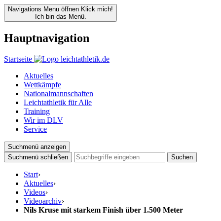
Navigations Menu öffnen
Klick mich!
Ich bin das Menü.
Hauptnavigation
Startseite
Aktuelles
Wettkämpfe
Nationalmannschaften
Leichtathletik für Alle
Training
Wir im DLV
Service
Suchmenü anzeigen
Suchmenü schließen
Suchen
Start
›
Aktuelles
›
Videos
›
Videoarchiv
›
Nils Kruse mit starkem Finish über 1.500 Meter