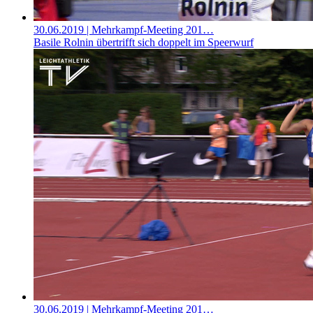
30.06.2019
| Mehrkampf-Meeting 201…
Basile Rolnin übertrifft sich doppelt im Speerwurf
30.06.2019
| Mehrkampf-Meeting 201…