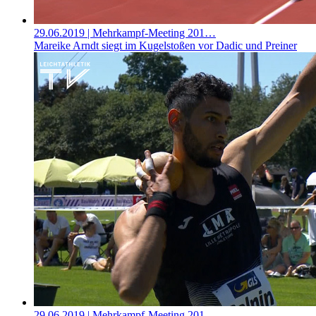
29.06.2019
| Mehrkampf-Meeting 201…
Mareike Arndt siegt im Kugelstoßen vor Dadic und Preiner
29.06.2019
| Mehrkampf-Meeting 201…