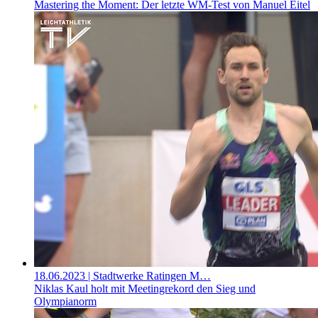
Mastering the Moment: Der letzte WM-Test von Manuel Eitel
18.06.2023
| Stadtwerke Ratingen M…
Niklas Kaul holt mit Meetingrekord den Sieg und
Olympianorm