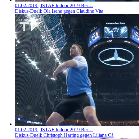
01.02.2019
| ISTAF Indoor 2019 Ber…
Diskus-Duell: Ola Isene gegen Claudine Vita
01.02.2019
| ISTAF Indoor 2019 Ber…
Diskus-Duell: Christoph Harting gegen Liliana Cá