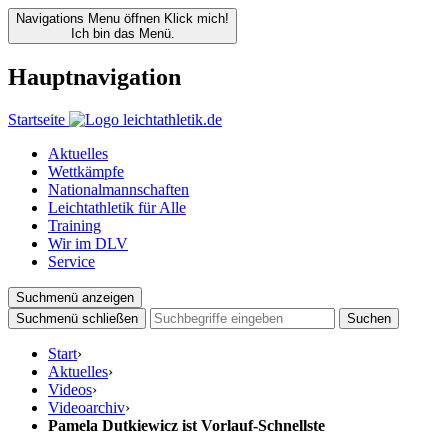
Navigations Menu öffnen
Klick mich!
Ich bin das Menü.
Hauptnavigation
Startseite
Aktuelles
Wettkämpfe
Nationalmannschaften
Leichtathletik für Alle
Training
Wir im DLV
Service
Suchmenü anzeigen
Suchmenü schließen
Suchen
Start
›
Aktuelles
›
Videos
›
Videoarchiv
›
Pamela Dutkiewicz ist Vorlauf-Schnellste