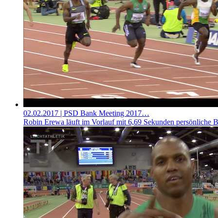
02.02.2017
| PSD Bank Meeting 2017…
Robin Erewa läuft im Vorlauf mit 6,69 Sekunden persönliche B