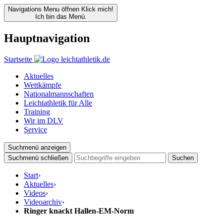
Navigations Menu öffnen
Klick mich!
Ich bin das Menü.
Hauptnavigation
Startseite
Aktuelles
Wettkämpfe
Nationalmannschaften
Leichtathletik für Alle
Training
Wir im DLV
Service
Suchmenü anzeigen
Suchmenü schließen
Suchen
Start
›
Aktuelles
›
Videos
›
Videoarchiv
›
Ringer knackt Hallen-EM-Norm