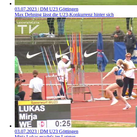
03.07.2023
| DM U23 Göttingen
Max Dehning lässt die U23-Konkurrenz hinter sich
03.07.2023
| DM U23 Göttingen
Mirja Lukas macht's im Letzten