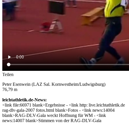
Teilen
Peter Esenwein (LAZ Sal. Kornwestheim/Ludwigsburg)
76,79 m
leichtathletik.de-News:
<link file:66971 blank>Ergebnisse - <link http: live.leichtathletik.de
rag-dlv-gala-2007 fotos.html blank>Fotos - <link news:14004
blank>RAG-DLV-Gala weckt Hoffnung für WM - <link
news:14007 blank>Stimmen von der RAG-DLV-Gala