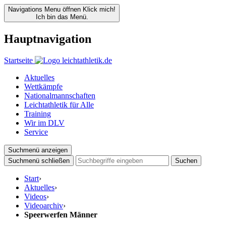
Navigations Menu öffnen
Klick mich!
Ich bin das Menü.
Hauptnavigation
Startseite
Aktuelles
Wettkämpfe
Nationalmannschaften
Leichtathletik für Alle
Training
Wir im DLV
Service
Suchmenü anzeigen
Suchmenü schließen
Suchen
Start
›
Aktuelles
›
Videos
›
Videoarchiv
›
Speerwerfen Männer