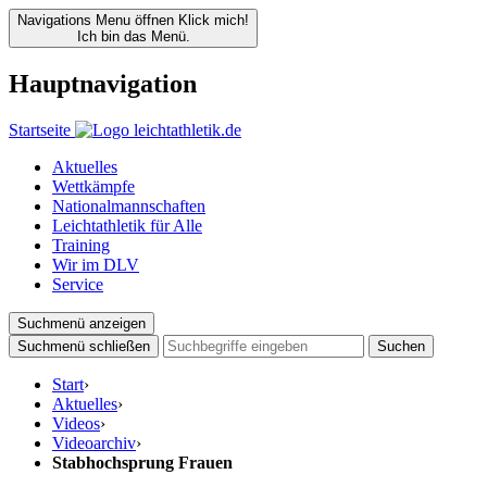
Navigations Menu öffnen
Klick mich!
Ich bin das Menü.
Hauptnavigation
Startseite
Aktuelles
Wettkämpfe
Nationalmannschaften
Leichtathletik für Alle
Training
Wir im DLV
Service
Suchmenü anzeigen
Suchmenü schließen
Suchen
Start
›
Aktuelles
›
Videos
›
Videoarchiv
›
Stabhochsprung Frauen