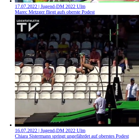
17.07.2022
| Jugend-DM 2022 Ulm
Marec Metzger fliegt aufs oberste Podest
16.07.2022
| Jugend-DM 2022 Ulm
Chiara Sistermann springt ungefährdet auf oberstes Podest