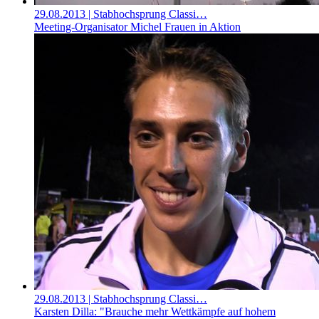
29.08.2013
| Stabhochsprung Classi…
Meeting-Organisator Michel Frauen in Aktion
29.08.2013
| Stabhochsprung Classi…
Karsten Dilla: "Brauche mehr Wettkämpfe auf hohem