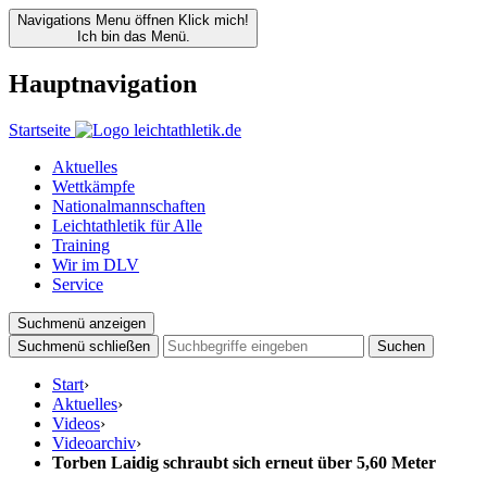
Navigations Menu öffnen
Klick mich!
Ich bin das Menü.
Hauptnavigation
Startseite
Aktuelles
Wettkämpfe
Nationalmannschaften
Leichtathletik für Alle
Training
Wir im DLV
Service
Suchmenü anzeigen
Suchmenü schließen
Suchen
Start
›
Aktuelles
›
Videos
›
Videoarchiv
›
Torben Laidig schraubt sich erneut über 5,60 Meter