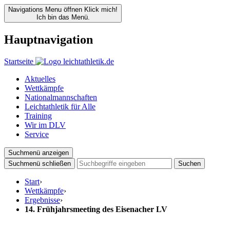
Navigations Menu öffnen
Klick mich!
Ich bin das Menü.
Hauptnavigation
Startseite
Aktuelles
Wettkämpfe
Nationalmannschaften
Leichtathletik für Alle
Training
Wir im DLV
Service
Suchmenü anzeigen
Suchmenü schließen
Suchen
Start
›
Wettkämpfe
›
Ergebnisse
›
14. Frühjahrsmeeting des Eisenacher LV