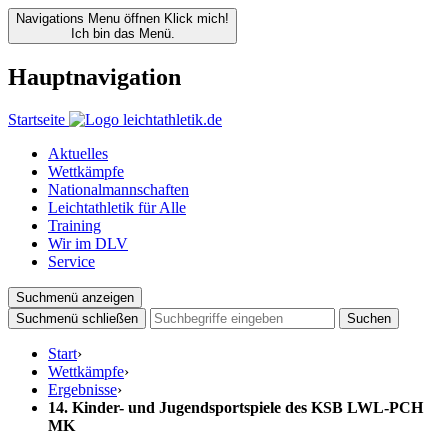
Navigations Menu öffnen
Klick mich!
Ich bin das Menü.
Hauptnavigation
Startseite
Aktuelles
Wettkämpfe
Nationalmannschaften
Leichtathletik für Alle
Training
Wir im DLV
Service
Suchmenü anzeigen
Suchmenü schließen
Suchen
Start
›
Wettkämpfe
›
Ergebnisse
›
14. Kinder- und Jugendsportspiele des KSB LWL-PCH
MK