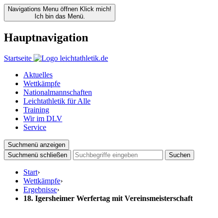
Navigations Menu öffnen
Klick mich!
Ich bin das Menü.
Hauptnavigation
Startseite
Aktuelles
Wettkämpfe
Nationalmannschaften
Leichtathletik für Alle
Training
Wir im DLV
Service
Suchmenü anzeigen
Suchmenü schließen
Suchen
Start
›
Wettkämpfe
›
Ergebnisse
›
18. Igersheimer Werfertag mit Vereinsmeisterschaft