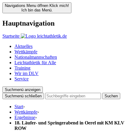
Navigations Menu öffnen
Klick mich!
Ich bin das Menü.
Hauptnavigation
Startseite
Aktuelles
Wettkämpfe
Nationalmannschaften
Leichtathletik für Alle
Training
Wir im DLV
Service
Suchmenü anzeigen
Suchmenü schließen
Suchen
Start
›
Wettkämpfe
›
Ergebnisse
›
18. Läufer- und Springerabend in Oerel mit KM KLV
ROW