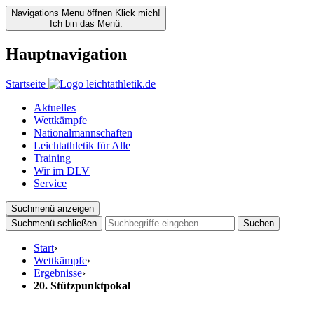
Navigations Menu öffnen
Klick mich!
Ich bin das Menü.
Hauptnavigation
Startseite
Aktuelles
Wettkämpfe
Nationalmannschaften
Leichtathletik für Alle
Training
Wir im DLV
Service
Suchmenü anzeigen
Suchmenü schließen
Suchen
Start
›
Wettkämpfe
›
Ergebnisse
›
20. Stützpunktpokal