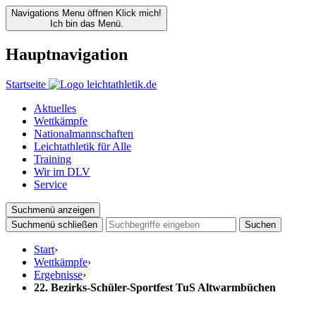
Navigations Menu öffnen
Klick mich!
Ich bin das Menü.
Hauptnavigation
Startseite
Aktuelles
Wettkämpfe
Nationalmannschaften
Leichtathletik für Alle
Training
Wir im DLV
Service
Suchmenü anzeigen
Suchmenü schließen
Suchen
Start
›
Wettkämpfe
›
Ergebnisse
›
22. Bezirks-Schüler-Sportfest TuS Altwarmbüchen